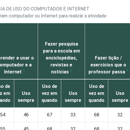
NCIA DE USO DO COMPUTADOR E INTERNET
aram computador ou Internet para realizar a atividade
Fazer pesquisa
para a escola em
render a usar o
enciclopédias,
Fazer lição /
omputador e a
revistas e
exercícios que o
1
2
3
Internet
notícias
professor passa
o de
Uso de
Uso de
z em
Uso
vez em
Uso
vez em
Uso
ando
sempre
quando
sempre
quando
sempre
54
46
67
33
68
32
55
45
68
32
68
32