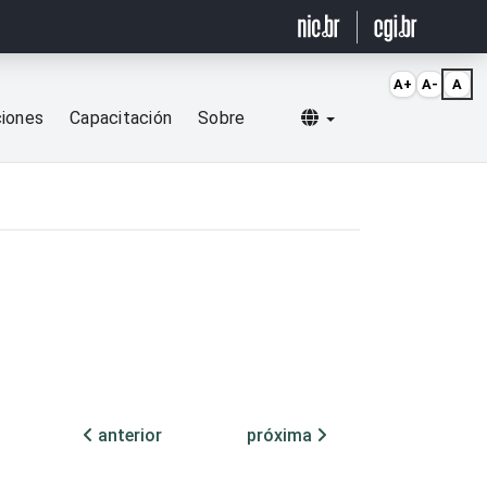
A+
A-
A
Selecionar idioma
ciones
Capacitación
Sobre
anterior
próxima