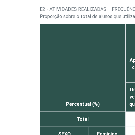
E2 - ATIVIDADES REALIZADAS – FREQUÊ
Proporção sobre o total de alunos que utiliz
Ap
c
Us
ve
Percentual (%)
qu
Total
SEXO
Feminino