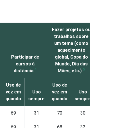
Fazer projetos ou
trabalhos sobre
um tema (como
aquecimento
Participar de
global, Copa do
cursos à
Mundo, Dia das
Jogar jog
4
5
distância
Mães, etc.)
educativo
Uso de
Uso de
Uso de
vez em
Uso
vez em
Uso
vez em
U
quando
sempre
quando
sempre
quando
se
69
31
70
30
70
69
31
68
32
71