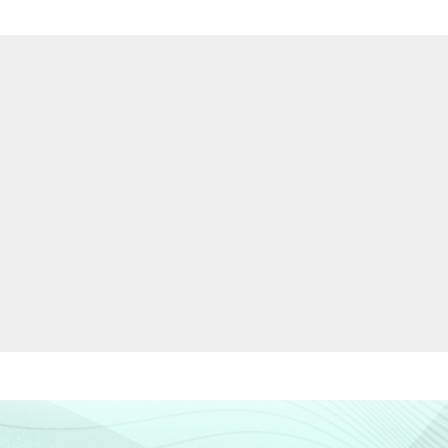
86
14
82
18
71
67
33
68
32
71
66
34
59
41
66
 Internet. Respostas estimuladas.
nciclopédias, revistas e notícias. Respostas
rofessor passa. Respostas estimuladas.
espostas estimuladas.