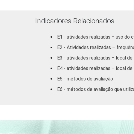
ano do
Ensino
Fundamental
Indicadores Relacionados
8ª série / 9º
E1 - atividades realizadas – uso do 
ano do
Ensino
E2 - Atividades realizadas – frequê
Fundamental
E3 - atividades realizadas – local d
E4 - atividades realizadas – local d
2º ano do
Ensino
E5 - métodos de avaliação
Médio
E6 - métodos de avaliação que utili
1
Base: 3.484 alunos que já utilizaram 
2
Base: 3.551 alunos que já utilizaram o
estimuladas.
3
Base: 2.845 alunos que já utilizaram 
4
Base: 262 alunos que já utilizaram o c
5