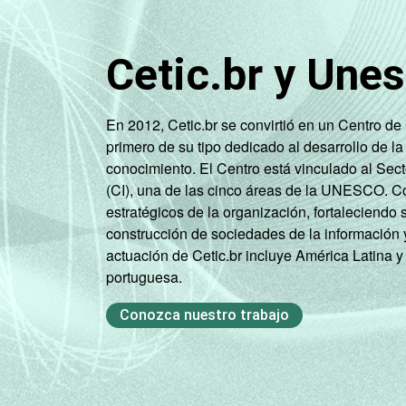
Base: 3.816 alunos que já utilizaram 
6
Base: 2.797 alunos que já utilizaram 
7
Base: 2.146 alunos que já utilizaram 
Cetic.br y Une
8
Base: 1.979 alunos que já utilizaram 
9
Base: 723 alunos que já utilizaram o 
10
Base: 3.107 alunos que já utilizaram
En 2012, Cetic.br se convirtió en un Centro d
11
Base: 1.377 alunos que já utilizaram
primero de su tipo dedicado al desarrollo de la
Fonte: NIC.br - set/dez 2010
conocimiento. El Centro está vinculado al Sec
(CI), una de las cinco áreas de la UNESCO. Con
estratégicos de la organización, fortaleciendo 
construcción de sociedades de la información 
actuación de Cetic.br incluye América Latina y
portuguesa.
Conozca nuestro trabajo