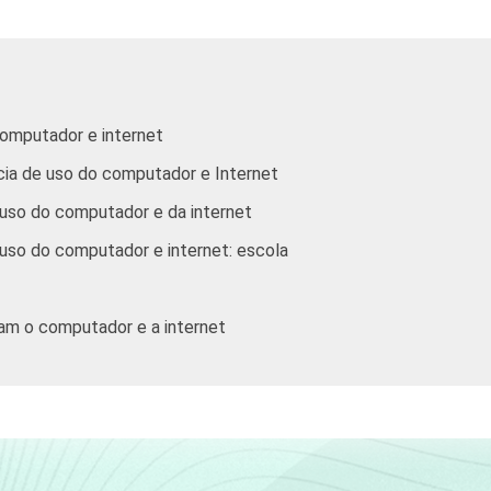
62
38
80
20
81
19
computador e internet
52
48
66
34
64
36
ncia de uso do computador e Internet
e uso do computador e da internet
e uso do computador e internet: escola
47
53
57
43
61
39
zam o computador e a internet
o computador e a Internet para aprender a usar o computador e a
 computador e a Internet para fazer pesquisa para a escola em e
o computador e a Internet para fazer lição ou exercícios que o p
omputador e a Internet para participar de cursos à distância. R