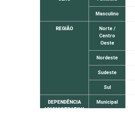
Masculino
REGIÃO
Norte /
Centro
Oeste
Nordeste
Sudeste
Sul
DEPENDÊNCIA
Municipal
ADMINISTRATIVA
Estadual
SÉRIE
4ª série / 5º