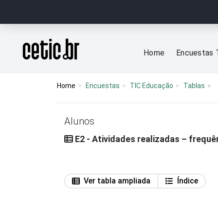
Ir para o conteúdo
Página inicial
Home
Encuestas 
Home
Encuestas
TIC Educação
Tablas
Alunos
E2 - Atividades realizadas – frequ
Ver tabla ampliada
Índice