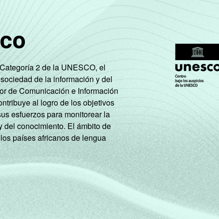
o computador e a Internet para fazer projetos ou trabalhos sob
o computador e a Internet para jogar jogos educativos. Resposta
o computador e a Internet para fazer apresentações para os col
sco
o computador e a Internet para fazer interpretação de textos. R
computador e a Internet para falar com o professor pela Interne
 o computador e a Internet para escrever textos, fazer desenho
e Categoría 2 de la UNESCO, el
 o computador e a Internet para fazer experiências de ciências. 
 sociedad de la información y del
tor de Comunicación e Información
tribuye al logro de los objetivos
sus esfuerzos para monitorear la
y del conocimiento. El ámbito de
 los países africanos de lengua