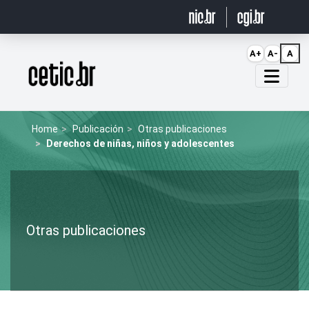
Ir para o conteúdo
A+
A-
A
Página inicial
Home
Publicación
Otras publicaciones
Derechos de niñas, niños y adolescentes
Otras publicaciones