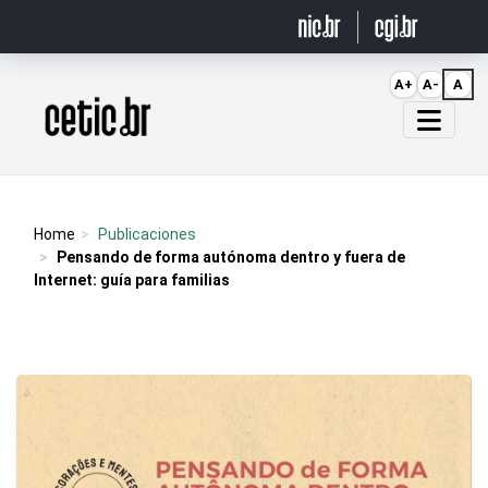
Ir para o conteúdo
A+
A-
A
Página inicial
Home
Publicaciones
Pensando de forma autónoma dentro y fuera de
Internet: guía para familias