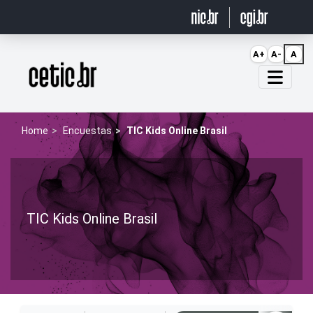
Ir para o conteúdo
A+
A-
A
Página inicial
Home
Encuestas
TIC Kids Online Brasil
TIC Kids Online Brasil