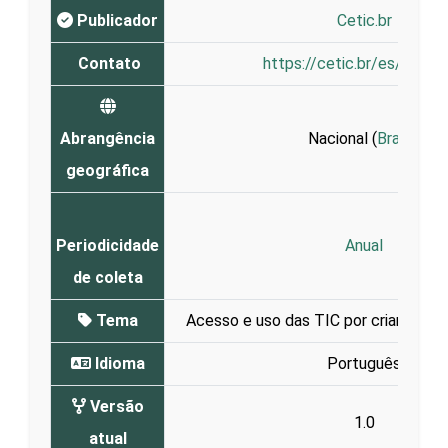
Publicador
Cetic.br
Contato
https://cetic.br/es/conta
Abrangência
Nacional (
Brasil
)
geográfica
Periodicidade
Anual
de coleta
Tema
Acesso e uso das TIC por crianças e
Idioma
Português
Versão
1.0
atual