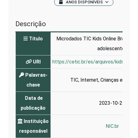
ANOS DISPONÍVEIS
Descrição
Título
Microdados TIC Kids Online Brasil 202
adolescentes
URI
https://cetic.br/es/arquivos/kidsonlin
Palavras-
TIC
,
Internet
,
Crianças e Adole
chave
Data de
2023-10-25
publicação
Instituição
NIC.br
responsável