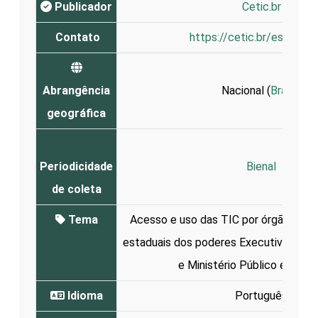
Publicador
Cetic.br
Contato
https://cetic.br/es/conta
Abrangência
Nacional (
Brasil
)
geográfica
Periodicidade
Bienal
de coleta
Tema
Acesso e uso das TIC por órgãos públ
estaduais dos poderes Executivo, Legisl
e Ministério Público e prefe
Idioma
Português