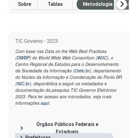
Sobre
Tablas
Metodología
(Disponible e
TIC Governo - 2023
Com base nas Data on the Web Best Practices
(
DWBP
) do World Wide Web Consortium (
W3C
), o
Centro Regional de Estudos para o Desenvolvimento
da Sociedade da Informação (
Cetic.br
), departamento
do Núcleo da Informação e Coordenação do Ponto BR
(
NIC.br
), disponibiliza a seguir os metadados e
documentação da pesquisa TIC Governo Eletrônico
2023. Para ter acesso aos microdados, veja mais
informações
aqui
.
Órgãos Públicos Federais e
Estaduais
Prefeituras