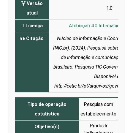
Versão
1.0
atual
Licença
Atribuição 4.0 Internacional (C
Citação
Núcleo de Informação e Coordenaçã
(NIC.br). (2024). Pesquisa sobre o uso
de informação e comunicação no s
brasileiro: Pesquisa TIC Governo Eletr
Disponível em:
http://cetic.br/pt/arquivos/governo/2
Tipo de operação
Pesquisa com
estatística
estabelecimento
Produzir
Objetivo(s)
indicadores e