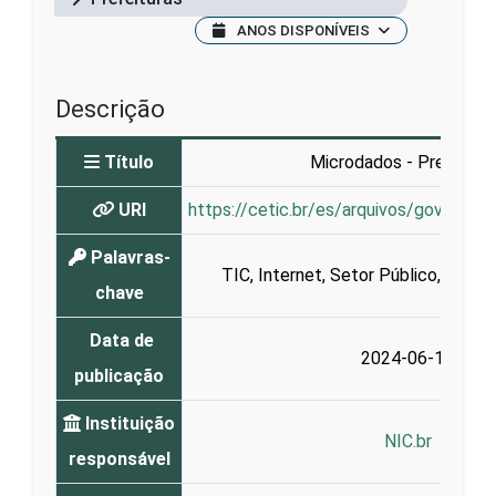
ANOS DISPONÍVEIS
Descrição
Título
Microdados - Prefeitur
URI
https://cetic.br/es/arquivos/governo/
Palavras-
TIC
,
Internet
,
Setor Público
,
Govern
chave
Data de
2024-06-17
publicação
Instituição
NIC.br
responsável