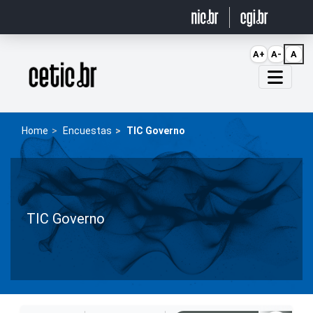
Ir para o conteúdo
A+
A-
A
Página inicial
Home
Encuestas
TIC Governo
TIC Governo