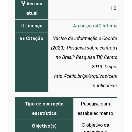
Versão
1.0
atual
Licença
Atribuição 4.0 Internacional 
Citação
Núcleo de Informação e Coordenação d
(2020). Pesquisa sobre centros público
no Brasil: Pesquisa TIC Centros Públ
2019. Disponível e
http://cetic.br/pt/arquivos/centrospu
publicos-de-acesso
Tipo de operação
Pesquisa com
estatística
estabelecimento
O objetivo da
Objetivo(s)
pesquisa é