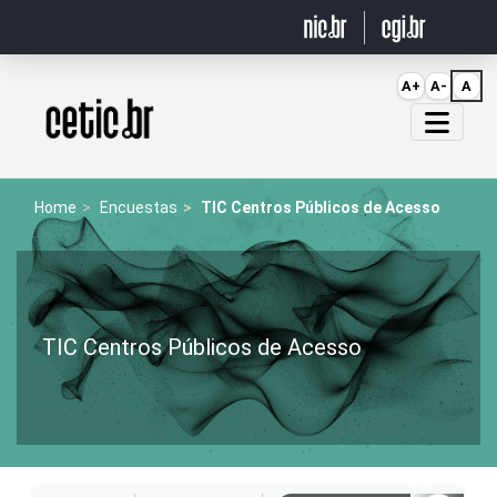
Ir para o conteúdo
A+
A-
A
Página inicial
Home
Encuestas
TIC Centros Públicos de Acesso
TIC Centros Públicos de Acesso