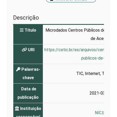
Descrição
Título
Microdados Centros Públicos de Acess
de Acesso
URI
https://cetic.br/es/arquivos/centrosp
publicos-de-acess
Palavras-
TIC
,
Internet
,
Telecen
chave
Data de
2021-03-03
publicação
Instituição
NIC.br
responsável