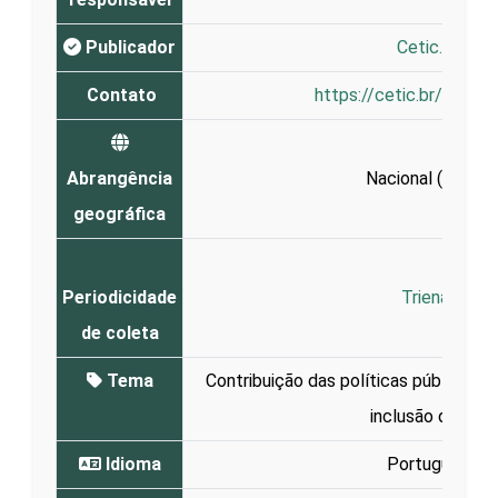
Publicador
Cetic.br
Contato
https://cetic.br/es/co
Abrangência
Nacional (
Brasil
)
geográfica
Periodicidade
Trienal
de coleta
Tema
Contribuição das políticas públicas d
inclusão digital
Idioma
Português