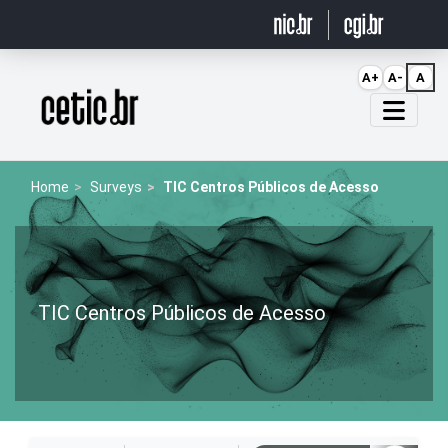
Ir para o conteúdo
A+
A-
A
Página inicial
Home
Surveys
TIC Centros Públicos de Acesso
TIC Centros Públicos de Acesso