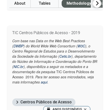
About
Tables
Methodology
(Available i
TIC Centros Públicos de Acesso - 2019
Com base nas Data on the Web Best Practices
(
DWBP
) do World Wide Web Consortium (
W3C
), o
Centro Regional de Estudos para o Desenvolvimento
da Sociedade da Informação (
Cetic.br
)
, departamento
do Núcleo de Informação e Coordenação do Ponto BR
(
NIC.br
), disponibiliza a seguir os metadados e a
documentação da pesquisa
TIC Centros Públicos de
Acesso 2019
. Para ter acesso aos microdados, veja
mais informações
aqui
.
Centros Públicos de Acesso
ANOS DISPONÍVEIS