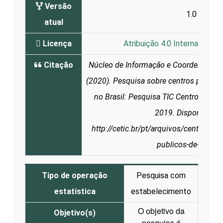
Versão
1.0
atual
Licença
Atribuição 4.0 Internacional 
Citação
Núcleo de Informação e Coordenação d
(2020). Pesquisa sobre centros público
no Brasil: Pesquisa TIC Centros Públ
2019. Disponível e
http://cetic.br/pt/arquivos/centrospu
publicos-de-acesso
Tipo de operação
Pesquisa com
estatística
estabelecimento
O objetivo da
Objetivo(s)
pesquisa é