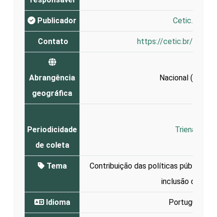
Publicador
Cetic.br
Contato
https://cetic.br/en/co
Abrangência
Nacional (
Brasil
)
geográfica
Periodicidade
Trienal
de coleta
Tema
Contribuição das políticas públicas d
inclusão digital
Idioma
Português