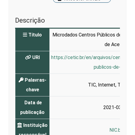
Descrição
Título
Microdados Centros Públicos de Acess
de Acesso
URI
https://cetic.br/en/arquivos/centrosp
publicos-de-acess
Palavras-
TIC
,
Internet
,
Telecen
chave
Data de
2021-03-03
publicação
Instituição
NIC.br
responsável