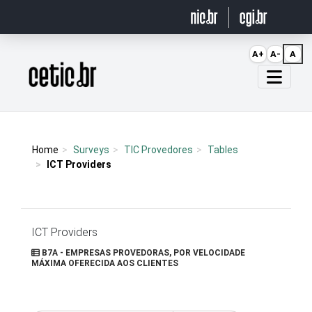
Ir para o conteúdo
A+
A-
A
Página inicial
Home
Surveys
TIC Provedores
Tables
ICT Providers
ICT Providers
B7A - EMPRESAS PROVEDORAS, POR VELOCIDADE
MÁXIMA OFERECIDA AOS CLIENTES