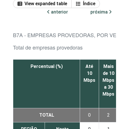
View expanded table
Índice
anterior
próxima
B7A - EMPRESAS PROVEDORAS, POR VELOCI
Total de empresas provedoras
Percentual (%)
Até
Mais
Ma
10
de 10
de 
Mbps
Mbps
Mb
a 30
a 1
Mbps
Mb
TOTAL
0
2
4