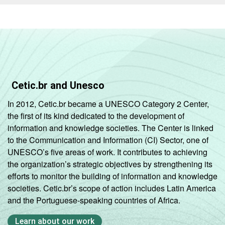
0
0
0
pessoas
ocupadas)
Grande
(mais de 250
0
0
0
pessoas
ocupadas)
Cetic.br and Unesco
In 2012, Cetic.br became a UNESCO Category 2 Center,
Sem
0
2
0
the first of its kind dedicated to the development of
informações
information and knowledge societies. The Center is linked
to the Communication and Information (CI) Sector, one of
Fonte: Núcleo de Informação e Coordenação
UNESCO’s five areas of work. It contributes to achieving
do Ponto BR. (2025). Pesquisa sobre o setor
the organization’s strategic objectives by strengthening its
de provimento de serviços de Internet no
efforts to monitor the building of information and knowledge
Brasil: TIC Provedores 2024 [Tabelas].
societies. Cetic.br’s scope of action includes Latin America
and the Portuguese-speaking countries of Africa.
Learn about our work