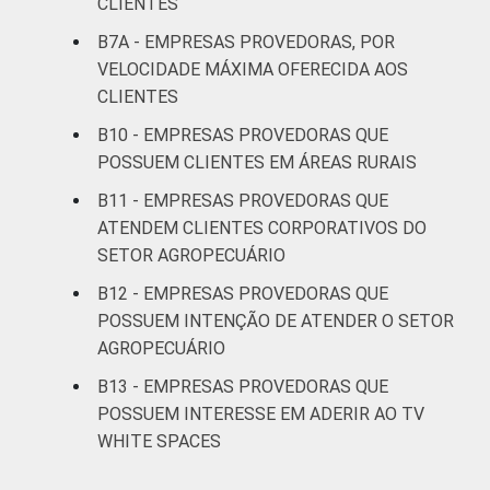
CLIENTES
De 3.001 a
6.000
0
0
0
B7A - EMPRESAS PROVEDORAS, POR
clientes
VELOCIDADE MÁXIMA OFERECIDA AOS
CLIENTES
Mais de
B10 - EMPRESAS PROVEDORAS QUE
6.000
0
0
0
POSSUEM CLIENTES EM ÁREAS RURAIS
clientes
B11 - EMPRESAS PROVEDORAS QUE
PORTE DO
Micro (até 9
ATENDEM CLIENTES CORPORATIVOS DO
PROVEDOR
pessoas
1
3
8
SETOR AGROPECUÁRIO
ocupadas)
B12 - EMPRESAS PROVEDORAS QUE
POSSUEM INTENÇÃO DE ATENDER O SETOR
Pequena (de
AGROPECUÁRIO
10 a 49
0
1
2
pessoas
B13 - EMPRESAS PROVEDORAS QUE
ocupadas)
POSSUEM INTERESSE EM ADERIR AO TV
WHITE SPACES
Média (de 50
a 249