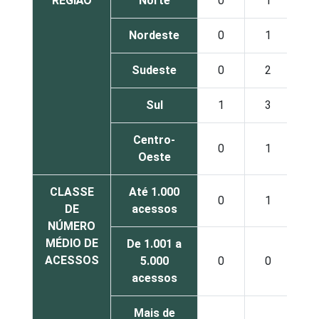
REGIÃO
Norte
0
1
1
Nordeste
0
1
4
Sudeste
0
2
3
Sul
1
3
4
Centro-
0
1
2
Oeste
CLASSE
Até 1.000
0
1
2
DE
acessos
NÚMERO
MÉDIO DE
De 1.001 a
ACESSOS
5.000
0
0
2
acessos
Mais de