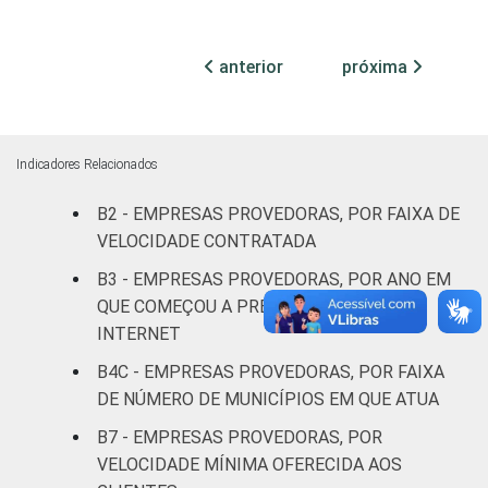
5.001
0
0
0
acessos
anterior
próxima
Sem
informação
0
2
6
de acessos
Indicadores Relacionados
CLASSE
Sem
B2 - EMPRESAS PROVEDORAS, POR FAIXA DE
0
3
4
DE
informação
VELOCIDADE CONTRATADA
NÚMERO
B3 - EMPRESAS PROVEDORAS, POR ANO EM
DE
Menos de
CLIENTES
QUE COMEÇOU A PRESTAR SERVIÇO DE
1.000
1
3
8
INTERNET
clientes
B4C - EMPRESAS PROVEDORAS, POR FAIXA
De 1.001 a
DE NÚMERO DE MUNICÍPIOS EM QUE ATUA
3.000
0
1
2
B7 - EMPRESAS PROVEDORAS, POR
clientes
VELOCIDADE MÍNIMA OFERECIDA AOS