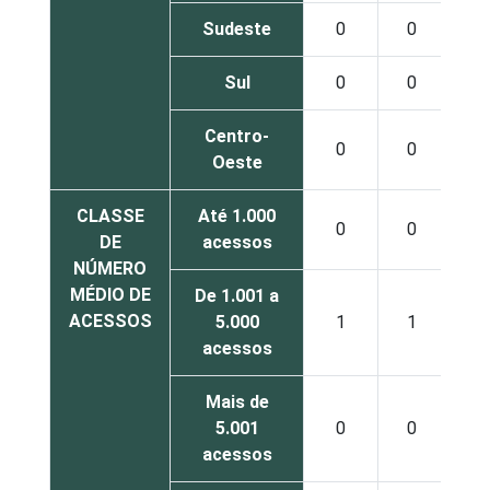
Sudeste
0
0
1
Sul
0
0
2
Centro-
0
0
0
Oeste
CLASSE
Até 1.000
0
0
1
DE
acessos
NÚMERO
MÉDIO DE
De 1.001 a
ACESSOS
5.000
1
1
2
acessos
Mais de
5.001
0
0
6
acessos