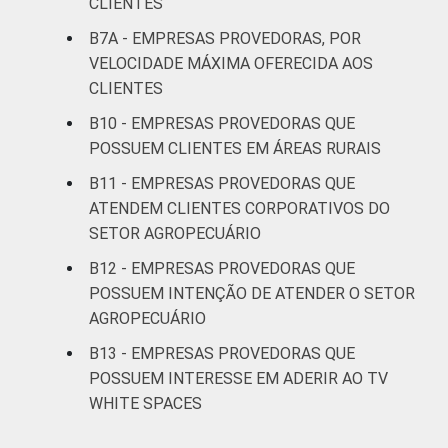
CLIENTES
Mais de
B7A - EMPRESAS PROVEDORAS, POR
6.000
0
0
3
VELOCIDADE MÁXIMA OFERECIDA AOS
clientes
CLIENTES
B10 - EMPRESAS PROVEDORAS QUE
PORTE DO
Micro (até 9
POSSUEM CLIENTES EM ÁREAS RURAIS
PROVEDOR
pessoas
0
0
0
ocupadas)
B11 - EMPRESAS PROVEDORAS QUE
ATENDEM CLIENTES CORPORATIVOS DO
Pequena (de
SETOR AGROPECUÁRIO
10 a 49
0
0
0
B12 - EMPRESAS PROVEDORAS QUE
pessoas
POSSUEM INTENÇÃO DE ATENDER O SETOR
ocupadas)
AGROPECUÁRIO
Média (de 50
B13 - EMPRESAS PROVEDORAS QUE
a 249
POSSUEM INTERESSE EM ADERIR AO TV
1
0
2
pessoas
WHITE SPACES
ocupadas)