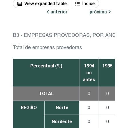
View expanded table
Índice
anterior
próxima
B3 - EMPRESAS PROVEDORAS, POR ANO EM
Total de empresas provedoras
Percentual (%)
1994
1995
199
ou
antes
TOTAL
0
0
1
REGIÃO
Norte
0
0
1
Nordeste
0
0
0