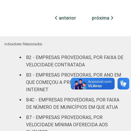
Sem
informação
0
0
0
anterior
próxima
de acessos
CLASSE
Sem
0
0
0
DE
informação
Indicadores Relacionados
NÚMERO
DE
Menos de
B2 - EMPRESAS PROVEDORAS, POR FAIXA DE
CLIENTES
1.000
0
0
0
VELOCIDADE CONTRATADA
clientes
B3 - EMPRESAS PROVEDORAS, POR ANO EM
QUE COMEÇOU A PRESTAR SERVIÇO DE
De 1.001 a
INTERNET
3.000
0
1
0
clientes
B4C - EMPRESAS PROVEDORAS, POR FAIXA
DE NÚMERO DE MUNICÍPIOS EM QUE ATUA
De 3.001 a
B7 - EMPRESAS PROVEDORAS, POR
6.000
0
0
0
VELOCIDADE MÍNIMA OFERECIDA AOS
clientes