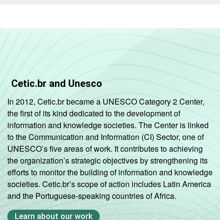
Grande
(mais de 250
1
1
12
pessoas
ocupadas)
Sem
0
0
0
informações
Cetic.br and Unesco
In 2012, Cetic.br became a UNESCO Category 2 Center,
Fonte: Núcleo de Informação e Coordenação
the first of its kind dedicated to the development of
do Ponto BR. (2025). Pesquisa sobre o setor
information and knowledge societies. The Center is linked
de provimento de serviços de Internet no
to the Communication and Information (CI) Sector, one of
Brasil: TIC Provedores 2024 [Tabelas].
UNESCO’s five areas of work. It contributes to achieving
the organization’s strategic objectives by strengthening its
efforts to monitor the building of information and knowledge
societies. Cetic.br’s scope of action includes Latin America
and the Portuguese-speaking countries of Africa.
Learn about our work