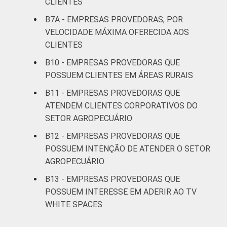
CLIENTES
clientes
B7A - EMPRESAS PROVEDORAS, POR
Mais de
VELOCIDADE MÁXIMA OFERECIDA AOS
6.000
6
34
29
1
CLIENTES
clientes
B10 - EMPRESAS PROVEDORAS QUE
POSSUEM CLIENTES EM ÁREAS RURAIS
PORTE DO
Micro (até 9
PROVEDOR
pessoas
62
36
1
B11 - EMPRESAS PROVEDORAS QUE
ocupadas)
ATENDEM CLIENTES CORPORATIVOS DO
SETOR AGROPECUÁRIO
Pequena (de
B12 - EMPRESAS PROVEDORAS QUE
10 a 49
29
51
13
POSSUEM INTENÇÃO DE ATENDER O SETOR
pessoas
AGROPECUÁRIO
ocupadas)
B13 - EMPRESAS PROVEDORAS QUE
Média (de 50
POSSUEM INTERESSE EM ADERIR AO TV
a 249
WHITE SPACES
10
28
26
2
pessoas
ocupadas)