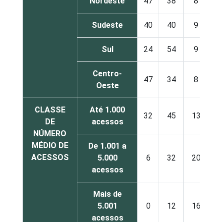
Nordeste
47
38
8
Sudeste
40
40
9
Sul
24
54
9
Centro-
47
34
8
Oeste
CLASSE
Até 1.000
32
45
13
DE
acessos
NÚMERO
MÉDIO DE
De 1.001 a
ACESSOS
5.000
6
32
20
1
acessos
Mais de
5.001
0
12
16
2
acessos