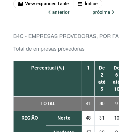
View expanded table
Índice
anterior
próxima
B4C - EMPRESAS PROVEDORAS, POR FAIXA 
Total de empresas provedoras
Percentual (%)
1
De
De
D
2
6
1
até
até
a
5
10
2
TOTAL
41
40
9
REGIÃO
Norte
48
31
10