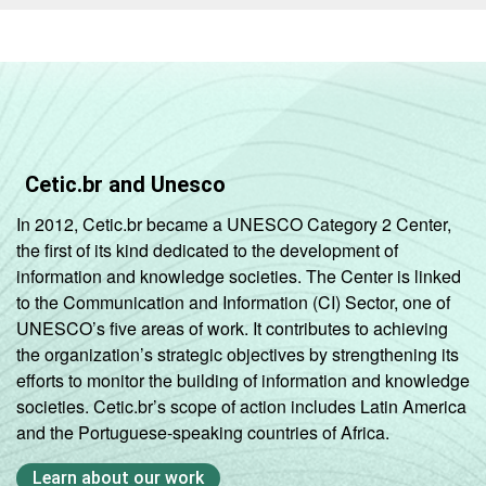
Grande
(mais de 250
2
17
11
2
pessoas
ocupadas)
Sem
Cetic.br and Unesco
29
25
5
informações
In 2012, Cetic.br became a UNESCO Category 2 Center,
the first of its kind dedicated to the development of
Fonte: Núcleo de Informação e Coordenação
information and knowledge societies. The Center is linked
do Ponto BR. (2025). Pesquisa sobre o setor
to the Communication and Information (CI) Sector, one of
de provimento de serviços de Internet no
UNESCO’s five areas of work. It contributes to achieving
Brasil: TIC Provedores 2024 [Tabelas].
the organization’s strategic objectives by strengthening its
efforts to monitor the building of information and knowledge
societies. Cetic.br’s scope of action includes Latin America
and the Portuguese-speaking countries of Africa.
Learn about our work