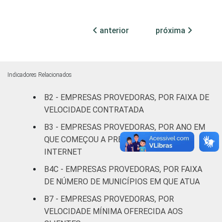
Sem
anterior
próxima
informação
51
37
5
de acessos
CLASSE
Sem
38
30
8
Indicadores Relacionados
DE
informação
NÚMERO
B2 - EMPRESAS PROVEDORAS, POR FAIXA DE
DE
Menos de
VELOCIDADE CONTRATADA
CLIENTES
1.000
60
35
1
B3 - EMPRESAS PROVEDORAS, POR ANO EM
clientes
QUE COMEÇOU A PRESTAR SERVIÇO DE
INTERNET
De 1.001 a
3.000
38
51
7
B4C - EMPRESAS PROVEDORAS, POR FAIXA
clientes
DE NÚMERO DE MUNICÍPIOS EM QUE ATUA
B7 - EMPRESAS PROVEDORAS, POR
De 3.001 a
VELOCIDADE MÍNIMA OFERECIDA AOS
6.000
23
53
17