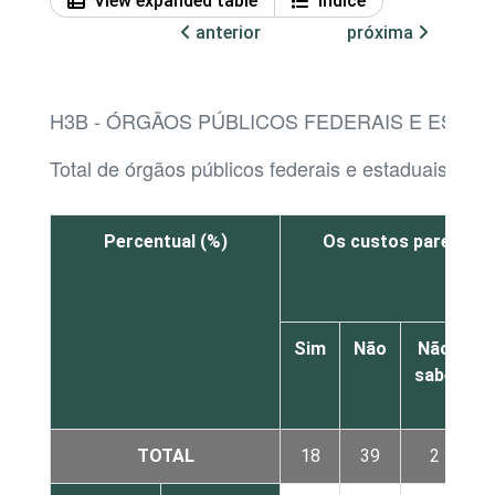
View expanded table
Índice
anterior
próxima
H3B - ÓRGÃOS PÚBLICOS FEDERAIS E ESTADU
Total de órgãos públicos federais e estaduais
Percentual (%)
Os custos parecem s
Sim
Não
Não
sabe
r
TOTAL
18
39
2