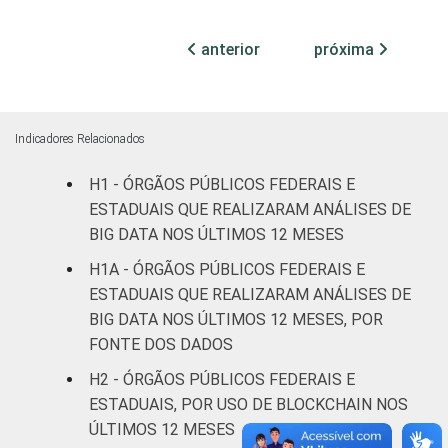
mais
19
38
1
pessoas
anterior
próxima
ocupadas
Não
8
46
5
declarado
Indicadores Relacionados
Fonte: CGI.br/NIC.br, Centro Regional de
H1 - ÓRGÃOS PÚBLICOS FEDERAIS E
Estudos para o Desenvolvimento da
ESTADUAIS QUE REALIZARAM ANÁLISES DE
Sociedade da Informação (Cetic.br),
BIG DATA NOS ÚLTIMOS 12 MESES
Pesquisa sobre o uso das tecnologias de
H1A - ÓRGÃOS PÚBLICOS FEDERAIS E
informação e comunicação no setor público
ESTADUAIS QUE REALIZARAM ANÁLISES DE
brasileiro – TIC Governo Eletrônico 2023.
BIG DATA NOS ÚLTIMOS 12 MESES, POR
FONTE DOS DADOS
H2 - ÓRGÃOS PÚBLICOS FEDERAIS E
ESTADUAIS, POR USO DE BLOCKCHAIN NOS
ÚLTIMOS 12 MESES