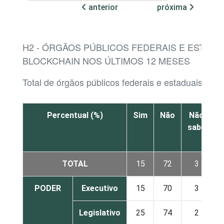
anterior
próxima
H2 - ÓRGÃOS PÚBLICOS FEDERAIS E ESTADU
BLOCKCHAIN NOS ÚLTIMOS 12 MESES
Total de órgãos públicos federais e estaduais
Percentual (%)
Sim
Não
Não
sabe
r
TOTAL
15
72
3
PODER
Executivo
15
70
3
Legislativo
25
74
2