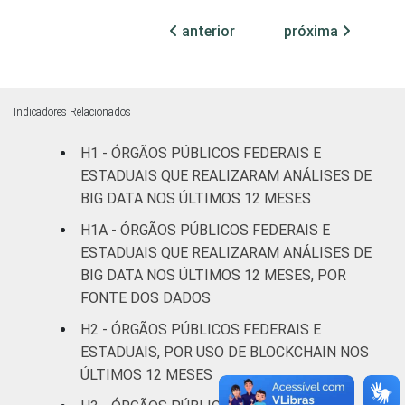
Não
19
54
8
anterior
próxima
declarado
Fonte: CGI.br/NIC.br, Centro Regional de
Estudos para o Desenvolvimento da
Indicadores Relacionados
Sociedade da Informação (Cetic.br),
Pesquisa sobre o uso das tecnologias de
H1 - ÓRGÃOS PÚBLICOS FEDERAIS E
informação e comunicação no setor público
ESTADUAIS QUE REALIZARAM ANÁLISES DE
brasileiro – TIC Governo Eletrônico 2023.
BIG DATA NOS ÚLTIMOS 12 MESES
H1A - ÓRGÃOS PÚBLICOS FEDERAIS E
ESTADUAIS QUE REALIZARAM ANÁLISES DE
BIG DATA NOS ÚLTIMOS 12 MESES, POR
FONTE DOS DADOS
H2 - ÓRGÃOS PÚBLICOS FEDERAIS E
ESTADUAIS, POR USO DE BLOCKCHAIN NOS
ÚLTIMOS 12 MESES