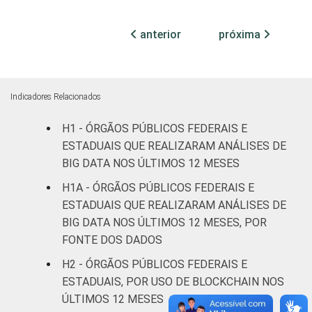
Não
17
53
11
anterior
próxima
declarado
Fonte: CGI.br/NIC.br, Centro Regional de
Estudos para o Desenvolvimento da
Indicadores Relacionados
Sociedade da Informação (Cetic.br),
Pesquisa sobre o uso das tecnologias de
H1 - ÓRGÃOS PÚBLICOS FEDERAIS E
informação e comunicação no setor público
ESTADUAIS QUE REALIZARAM ANÁLISES DE
brasileiro – TIC Governo Eletrônico 2023.
BIG DATA NOS ÚLTIMOS 12 MESES
H1A - ÓRGÃOS PÚBLICOS FEDERAIS E
ESTADUAIS QUE REALIZARAM ANÁLISES DE
BIG DATA NOS ÚLTIMOS 12 MESES, POR
FONTE DOS DADOS
H2 - ÓRGÃOS PÚBLICOS FEDERAIS E
ESTADUAIS, POR USO DE BLOCKCHAIN NOS
ÚLTIMOS 12 MESES