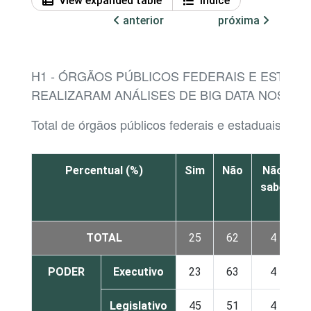
View expanded table
Índice
anterior
próxima
H1 - ÓRGÃOS PÚBLICOS FEDERAIS E ESTADU
REALIZARAM ANÁLISES DE BIG DATA NOS ÚL
Total de órgãos públicos federais e estaduais
Percentual (%)
Sim
Não
Não
sabe
r
TOTAL
25
62
4
PODER
Executivo
23
63
4
Legislativo
45
51
4