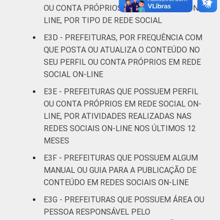
SE
95
3
0
OU CONTA PRÓPRIOS EM REDE SOCIAL ON-
LINE, POR TIPO DE REDE SOCIAL
BA
91
9
0
E3D - PREFEITURAS, POR FREQUÊNCIA COM
MG
95
5
1
QUE POSTA OU ATUALIZA O CONTEÚDO NO
SEU PERFIL OU CONTA PRÓPRIOS EM REDE
ES
97
3
0
SOCIAL ON-LINE
E3E - PREFEITURAS QUE POSSUEM PERFIL
RJ
98
1
1
OU CONTA PRÓPRIOS EM REDE SOCIAL ON-
LINE, POR ATIVIDADES REALIZADAS NAS
SP
97
2
0
REDES SOCIAIS ON-LINE NOS ÚLTIMOS 12
MESES
PR
97
3
0
E3F - PREFEITURAS QUE POSSUEM ALGUM
SC
97
2
1
MANUAL OU GUIA PARA A PUBLICAÇÃO DE
CONTEÚDO EM REDES SOCIAIS ON-LINE
RS
97
3
0
E3G - PREFEITURAS QUE POSSUEM ÁREA OU
PESSOA RESPONSÁVEL PELO
MS
97
3
0