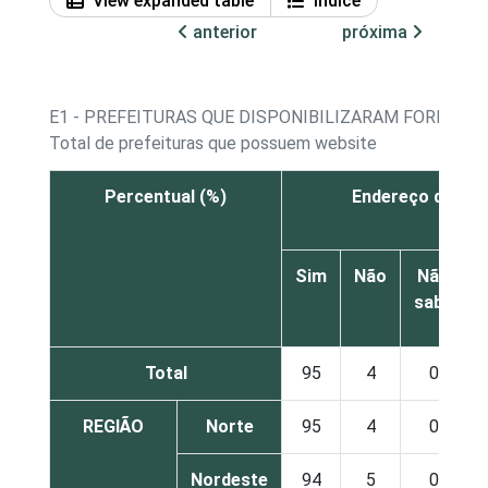
View expanded table
Índice
anterior
próxima
E1 - PREFEITURAS QUE DISPONIBILIZARAM FORMAS 
Total de prefeituras que possuem website
Percentual (%)
Endereço de e-m
Sim
Não
Não
sabe
Total
95
4
0
REGIÃO
Norte
95
4
0
Nordeste
94
5
0