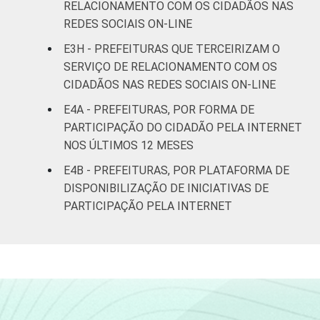
RELACIONAMENTO COM OS CIDADÃOS NAS
REDES SOCIAIS ON-LINE
MT
94
6
0
E3H - PREFEITURAS QUE TERCEIRIZAM O
SERVIÇO DE RELACIONAMENTO COM OS
GO
95
4
1
CIDADÃOS NAS REDES SOCIAIS ON-LINE
DF
-
-
-
E4A - PREFEITURAS, POR FORMA DE
PARTICIPAÇÃO DO CIDADÃO PELA INTERNET
Fonte: CGI.br/NIC.br, Centro Regional de
NOS ÚLTIMOS 12 MESES
Estudos para o Desenvolvimento da
E4B - PREFEITURAS, POR PLATAFORMA DE
Sociedade da Informação (Cetic.br),
DISPONIBILIZAÇÃO DE INICIATIVAS DE
Pesquisa sobre o uso das tecnologias de
PARTICIPAÇÃO PELA INTERNET
informação e comunicação no setor público
brasileiro - TIC Governo Eletrônico 2019.