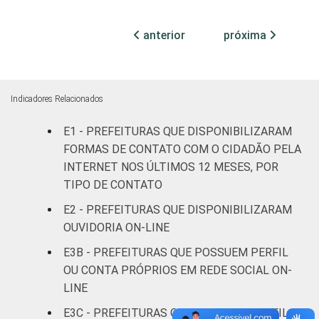
AP
100
0
0
anterior
próxima
TO
96
3
0
MA
92
8
0
Indicadores Relacionados
PI
90
10
0
E1 - PREFEITURAS QUE DISPONIBILIZARAM
CE
97
3
0
FORMAS DE CONTATO COM O CIDADÃO PELA
INTERNET NOS ÚLTIMOS 12 MESES, POR
RN
96
4
0
TIPO DE CONTATO
E2 - PREFEITURAS QUE DISPONIBILIZARAM
PB
96
3
1
OUVIDORIA ON-LINE
PE
98
2
0
E3B - PREFEITURAS QUE POSSUEM PERFIL
OU CONTA PRÓPRIOS EM REDE SOCIAL ON-
AL
96
4
0
LINE
E3C - PREFEITURAS QUE POSSUEM PERFIL