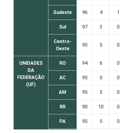
Sudeste
96
4
1
Sul
97
3
0
Centro-
95
5
0
Oeste
UNIDADES
RO
94
6
0
DA
FEDERAÇÃO
AC
95
0
0
(UF)
AM
95
5
0
RR
90
10
0
PA
95
5
0