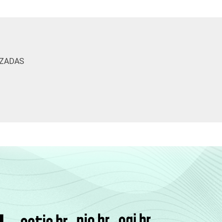
18
18
0
0
0
16
10
5
2
1
IZADAS
32
10
6
6
1
36
35
4
3
1
43
25
3
2
0
31
22
5
2
1
36
15
3
3
0
24
16
5
3
1
27
14
2
5
1