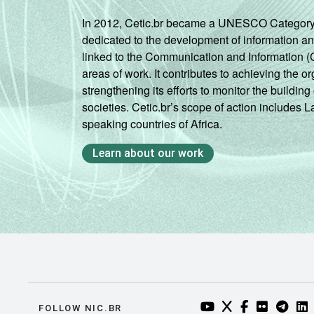
SE
97
In 2012, Cetic.br became a UNESCO Category 2 C
dedicated to the development of information a
linked to the Communication and Information (
BA
79
areas of work. It contributes to achieving the or
strengthening its efforts to monitor the buildi
MG
90
societies. Cetic.br’s scope of action includes 
speaking countries of Africa.
ES
93
Learn about our work
RJ
99
SP
95
PR
97
SC
91
RS
96
YOUTUBE DO NIC.BR
TWITTER DO NIC
FACEBOOK DO
FLICKR DO
TELEGR
LI
FOLLOW NIC.BR