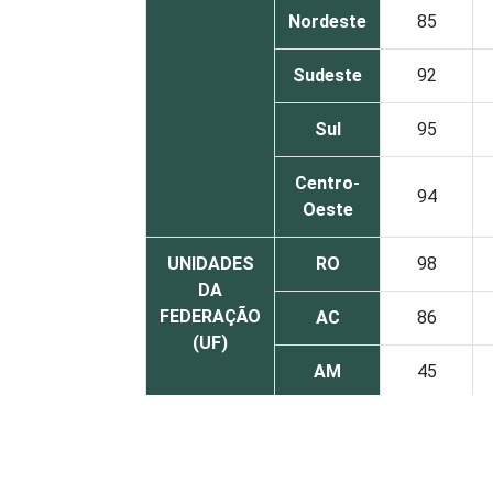
Nordeste
85
Sudeste
92
Sul
95
Centro-
94
Oeste
UNIDADES
RO
98
DA
FEDERAÇÃO
AC
86
(UF)
AM
45
RR
74
PA
95