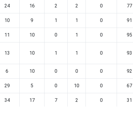
24
16
2
2
0
77
10
9
1
1
0
91
11
10
0
1
0
95
13
10
1
1
0
93
6
10
0
0
0
92
29
5
0
10
0
67
34
17
7
2
0
31
10
8
16
0
0
41
18
13
0
0
0
88