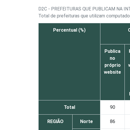
D2C - PREFEITURAS QUE PUBLICAM NA I
Total de prefeituras que utilizam computado
Percentual (%)
Publica
no
próprio
website
Total
90
REGIÃO
Norte
86