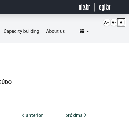
A+
A-
A
Selecionar idioma
Capacity building
About us
TEÚDO
anterior
próxima