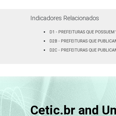
AP
92
Indicadores Relacionados
TO
92
D1 - PREFEITURAS QUE POSSUEM
MA
85
D2B - PREFEITURAS QUE PUBLICA
PI
82
D2C - PREFEITURAS QUE PUBLICA
CE
89
RN
88
PB
90
PE
87
Cetic.br and U
AL
86