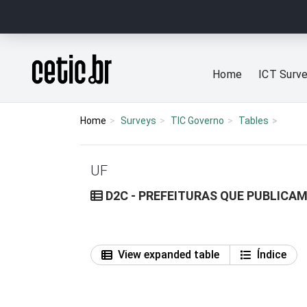
Ir para o conteúdo
Página inicial
Home
ICT Surv
Home
Surveys
TIC Governo
Tables
UF
D2C - PREFEITURAS QUE PUBLICA
View expanded table
Índice