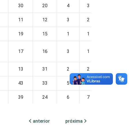
30
20
4
3
1
11
12
3
2
0
19
15
1
1
0
17
16
3
1
0
13
31
2
2
0
43
33
5
5
0
39
24
6
7
0
34
33
0
8
0
anterior
próxima
25
16
5
2
0