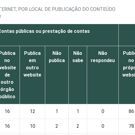
NTERNET, POR LOCAL DE PUBLICAÇÃO DO CONTEÚDO
r
Contas públicas ou prestação de contas
Publica
Publica
Não
Não
Não
Publi
no
em
publica
sabe
respondeu
no
website
outro
própr
de
website
webs
outro
órgão
público
16
12
1
1
0
86
16
10
2
2
0
78