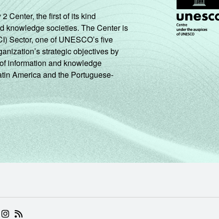
16
3
0
2
0
88
enter, the first of its kind
nd knowledge societies. The Center is
CI) Sector, one of UNESCO’s five
25
19
3
3
1
81
ganization’s strategic objectives by
ng of information and knowledge
14
12
1
1
0
88
Latin America and the Portuguese-
10
13
1
0
0
92
5
5
0
0
0
96
6
6
1
1
0
93
7
9
0
1
0
96
13
16
0
0
1
93
12
8
0
1
0
96
 (ABRE EM NOVA ABA)
.BR (ABRE EM NOVA ABA)
 NIC.BR (ABRE EM NOVA ABA)
 NIC.BR (ABRE EM NOVA ABA)
AM DO NIC.BR (ABRE EM NOVA ABA)
NKEDIN DO NIC.BR (ABRE EM NOVA ABA)
INSTAGRAM DO NIC.BR (ABRE EM NOVA ABA)
RSS DO NIC.BR (ABRE EM NOVA ABA)