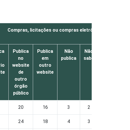
Compras, licitações ou compras eletrônicas
ca
Publica
Publica
Não
Não
Não
no
em
publica
sabe
respondeu
io
website
outro
ite
de
website
outro
órgão
público
20
16
3
2
0
24
18
4
3
0