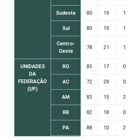
Sudeste
80
19
1
Sul
80
19
1
Centro-
78
21
1
Oeste
UNIDADES
RO
83
17
0
DA
FEDERAÇÃO
AC
72
28
0
(UF)
AM
83
15
2
RR
82
18
0
PA
88
10
2