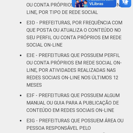
SE
87
13
0
OU CONTA PRÓPRIOS EM REDE SOCIAL ON-
LINE, POR TIPO DE REDE SOCIAL
BA
83
15
2
E3D - PREFEITURAS, POR FREQUÊNCIA COM
MG
80
20
1
QUE POSTA OU ATUALIZA O CONTEÚDO NO
SEU PERFIL OU CONTA PRÓPRIOS EM REDE
ES
88
11
1
SOCIAL ON-LINE
E3E - PREFEITURAS QUE POSSUEM PERFIL
RJ
94
4
1
OU CONTA PRÓPRIOS EM REDE SOCIAL ON-
LINE, POR ATIVIDADES REALIZADAS NAS
SP
77
21
2
REDES SOCIAIS ON-LINE NOS ÚLTIMOS 12
MESES
PR
74
25
1
E3F - PREFEITURAS QUE POSSUEM ALGUM
SC
84
14
2
MANUAL OU GUIA PARA A PUBLICAÇÃO DE
CONTEÚDO EM REDES SOCIAIS ON-LINE
RS
82
17
1
E3G - PREFEITURAS QUE POSSUEM ÁREA OU
PESSOA RESPONSÁVEL PELO
MS
73
22
4