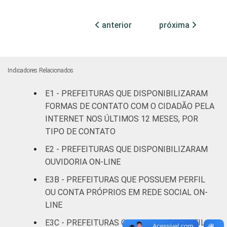
AP
100
0
0
anterior
próxima
TO
67
32
1
MA
68
31
0
Indicadores Relacionados
PI
59
41
0
E1 - PREFEITURAS QUE DISPONIBILIZARAM
CE
87
11
1
FORMAS DE CONTATO COM O CIDADÃO PELA
INTERNET NOS ÚLTIMOS 12 MESES, POR
RN
84
14
0
TIPO DE CONTATO
E2 - PREFEITURAS QUE DISPONIBILIZARAM
PB
79
18
2
OUVIDORIA ON-LINE
PE
81
16
2
E3B - PREFEITURAS QUE POSSUEM PERFIL
OU CONTA PRÓPRIOS EM REDE SOCIAL ON-
AL
83
17
0
LINE
E3C - PREFEITURAS QUE POSSUEM PERFIL