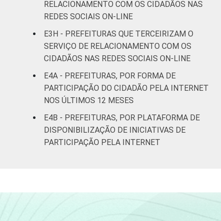
RELACIONAMENTO COM OS CIDADÃOS NAS
REDES SOCIAIS ON-LINE
MT
68
32
1
E3H - PREFEITURAS QUE TERCEIRIZAM O
SERVIÇO DE RELACIONAMENTO COM OS
GO
85
15
0
CIDADÃOS NAS REDES SOCIAIS ON-LINE
DF
-
-
-
E4A - PREFEITURAS, POR FORMA DE
PARTICIPAÇÃO DO CIDADÃO PELA INTERNET
Fonte: CGI.br/NIC.br, Centro Regional de
NOS ÚLTIMOS 12 MESES
Estudos para o Desenvolvimento da
E4B - PREFEITURAS, POR PLATAFORMA DE
Sociedade da Informação (Cetic.br),
DISPONIBILIZAÇÃO DE INICIATIVAS DE
Pesquisa sobre o uso das tecnologias de
PARTICIPAÇÃO PELA INTERNET
informação e comunicação no setor público
brasileiro - TIC Governo Eletrônico 2019.