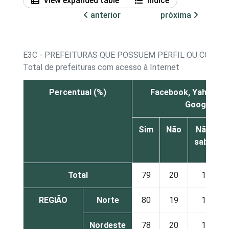
View expanded table
Índice
anterior
próxima
E3C - PREFEITURAS QUE POSSUEM PERFIL OU CONTA 
Total de prefeituras com acesso à Internet
Percentual (%)
Facebook, YahooPro
Google +
Sim
Não
Não
sabe
Total
79
20
1
REGIÃO
Norte
80
19
1
Nordeste
78
20
1