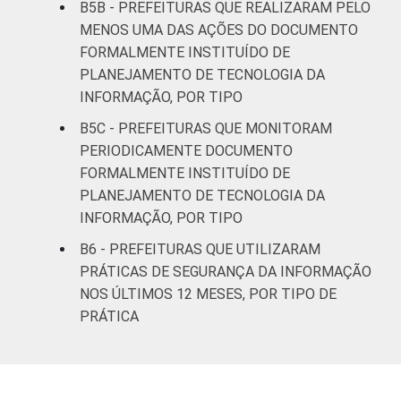
B5B - PREFEITURAS QUE REALIZARAM PELO
MS
79
17
1
MENOS UMA DAS AÇÕES DO DOCUMENTO
FORMALMENTE INSTITUÍDO DE
MT
80
19
1
PLANEJAMENTO DE TECNOLOGIA DA
INFORMAÇÃO, POR TIPO
GO
60
36
3
B5C - PREFEITURAS QUE MONITORAM
DF
-
-
-
PERIODICAMENTE DOCUMENTO
FORMALMENTE INSTITUÍDO DE
Fonte: CGI.br/NIC.br, Centro Regional de
PLANEJAMENTO DE TECNOLOGIA DA
Estudos para o Desenvolvimento da
INFORMAÇÃO, POR TIPO
Sociedade da Informação (Cetic.br),
B6 - PREFEITURAS QUE UTILIZARAM
Pesquisa sobre o uso das tecnologias de
PRÁTICAS DE SEGURANÇA DA INFORMAÇÃO
informação e comunicação no setor público
NOS ÚLTIMOS 12 MESES, POR TIPO DE
brasileiro - TIC Governo Eletrônico 2019.
PRÁTICA