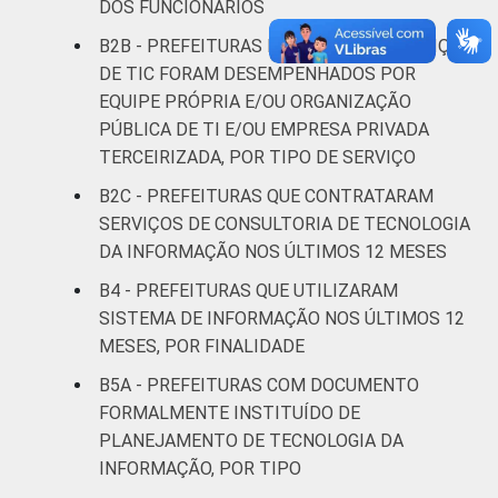
DOS FUNCIONÁRIOS
SE
49
46
5
B2B - PREFEITURAS NAS QUAIS OS SERVIÇOS
DE TIC FORAM DESEMPENHADOS POR
BA
62
33
4
EQUIPE PRÓPRIA E/OU ORGANIZAÇÃO
PÚBLICA DE TI E/OU EMPRESA PRIVADA
MG
65
30
5
TERCEIRIZADA, POR TIPO DE SERVIÇO
ES
85
14
1
B2C - PREFEITURAS QUE CONTRATARAM
SERVIÇOS DE CONSULTORIA DE TECNOLOGIA
RJ
90
8
0
DA INFORMAÇÃO NOS ÚLTIMOS 12 MESES
B4 - PREFEITURAS QUE UTILIZARAM
SP
80
17
3
SISTEMA DE INFORMAÇÃO NOS ÚLTIMOS 12
MESES, POR FINALIDADE
PR
78
20
2
B5A - PREFEITURAS COM DOCUMENTO
SC
75
23
1
FORMALMENTE INSTITUÍDO DE
PLANEJAMENTO DE TECNOLOGIA DA
RS
74
24
2
INFORMAÇÃO, POR TIPO