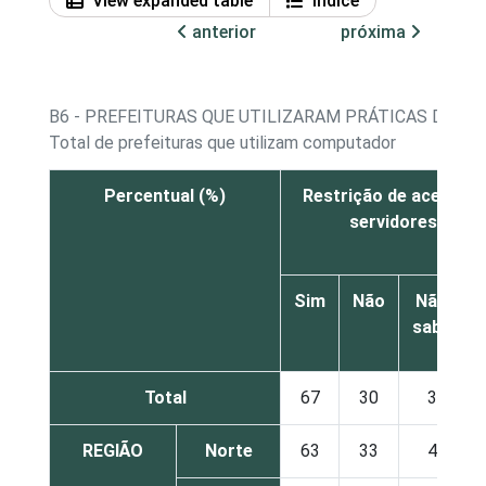
View expanded table
Índice
anterior
próxima
B6 - PREFEITURAS QUE UTILIZARAM PRÁTICAS DE S
Total de prefeituras que utilizam computador
Percentual (%)
Restrição de acesso f
servidores centr
Sim
Não
Não
sabe
Total
67
30
3
REGIÃO
Norte
63
33
4