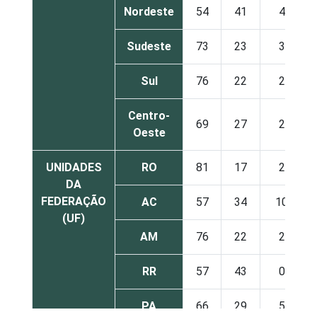
Nordeste
54
41
4
Sudeste
73
23
3
Sul
76
22
2
Centro-
69
27
2
Oeste
UNIDADES
RO
81
17
2
DA
FEDERAÇÃO
AC
57
34
10
(UF)
AM
76
22
2
RR
57
43
0
PA
66
29
5