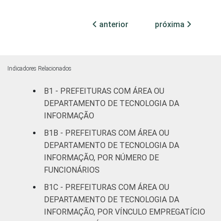
AP
56
44
0
anterior
próxima
TO
49
45
6
MA
51
46
3
Indicadores Relacionados
PI
44
51
4
B1 - PREFEITURAS COM ÁREA OU
DEPARTAMENTO DE TECNOLOGIA DA
CE
58
39
3
INFORMAÇÃO
B1B - PREFEITURAS COM ÁREA OU
RN
56
42
3
DEPARTAMENTO DE TECNOLOGIA DA
INFORMAÇÃO, POR NÚMERO DE
PB
41
50
8
FUNCIONÁRIOS
PE
66
31
3
B1C - PREFEITURAS COM ÁREA OU
DEPARTAMENTO DE TECNOLOGIA DA
AL
54
42
2
INFORMAÇÃO, POR VÍNCULO EMPREGATÍCIO