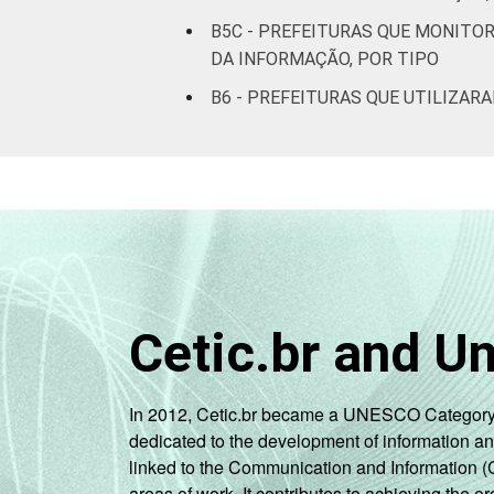
BA
B5C - PREFEITURAS QUE MONIT
DA INFORMAÇÃO, POR TIPO
MG
B6 - PREFEITURAS QUE UTILIZAR
ES
RJ
SP
PR
SC
Cetic.br and U
RS
In 2012, Cetic.br became a UNESCO Category 2 C
dedicated to the development of information a
MS
linked to the Communication and Information (
areas of work. It contributes to achieving the or
MT