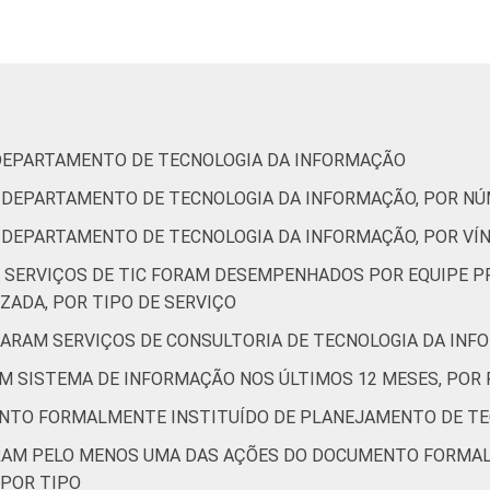
15
71
7
0
7
1
25
60
11
0
4
1
29
62
8
0
0
2
 DEPARTAMENTO DE TECNOLOGIA DA INFORMAÇÃO
25
69
6
0
0
1
U DEPARTAMENTO DE TECNOLOGIA DA INFORMAÇÃO, POR N
16
79
6
0
0
2
U DEPARTAMENTO DE TECNOLOGIA DA INFORMAÇÃO, POR VÍ
S SERVIÇOS DE TIC FORAM DESEMPENHADOS POR EQUIPE P
27
61
7
0
5
1
ZADA, POR TIPO DE SERVIÇO
21
66
8
1
3
2
TARAM SERVIÇOS DE CONSULTORIA DE TECNOLOGIA DA INF
AM SISTEMA DE INFORMAÇÃO NOS ÚLTIMOS 12 MESES, POR 
17
76
7
0
0
1
NTO FORMALMENTE INSTITUÍDO DE PLANEJAMENTO DE TE
51
49
0
0
0
3
ZARAM PELO MENOS UMA DAS AÇÕES DO DOCUMENTO FORMA
 POR TIPO