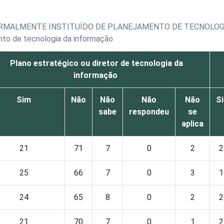
RMALMENTE INSTITUÍDO DE PLANEJAMENTO DE TECNOLOGI
nto de tecnologia da informação
Plano estratégico ou diretor de tecnologia da
informação
Sim
Não
Não
Não
Não
S
sabe
respondeu
se
aplica
21
71
7
0
2
2
25
66
7
0
3
1
24
65
8
0
2
2
21
70
7
0
1
2