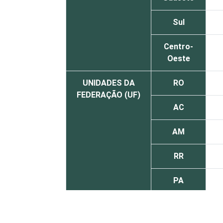
Sul
Centro-
Oeste
UNIDADES DA
RO
FEDERAÇÃO (UF)
AC
AM
RR
PA
AP