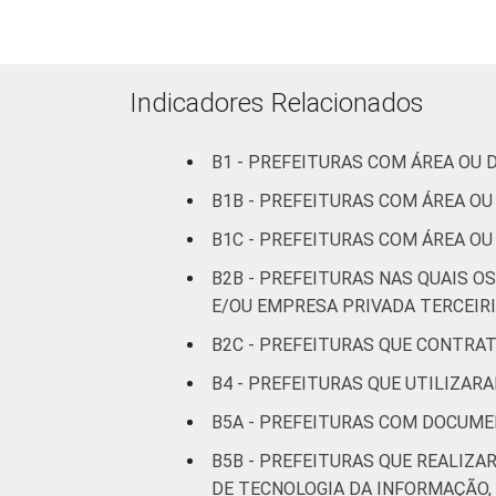
TO
MA
Indicadores Relacionados
PI
B1 - PREFEITURAS COM ÁREA OU
CE
B1B - PREFEITURAS COM ÁREA O
RN
B1C - PREFEITURAS COM ÁREA O
B2B - PREFEITURAS NAS QUAIS O
PB
E/OU EMPRESA PRIVADA TERCEIRI
PE
B2C - PREFEITURAS QUE CONTRA
B4 - PREFEITURAS QUE UTILIZAR
AL
B5A - PREFEITURAS COM DOCUME
SE
B5B - PREFEITURAS QUE REALI
DE TECNOLOGIA DA INFORMAÇÃO,