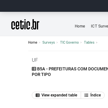
Ir para o conteúdo
Página inicial
Home
ICT Surv
Home
Surveys
TIC Governo
Tables
UF
B5A - PREFEITURAS COM DOCUME
POR TIPO
View expanded table
Índice