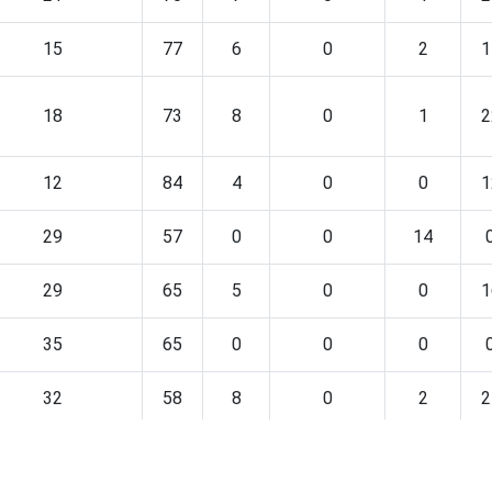
15
77
6
0
2
1
18
73
8
0
1
2
12
84
4
0
0
1
29
57
0
0
14
29
65
5
0
0
1
35
65
0
0
0
32
58
8
0
2
2
31
56
13
0
0
1