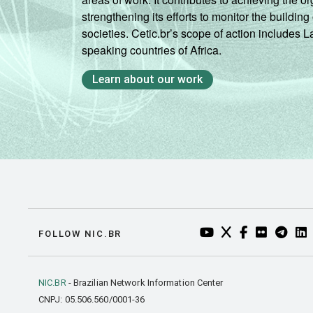
strengthening its efforts to monitor the buildi
societies. Cetic.br’s scope of action includes 
GO
speaking countries of Africa.
DF
Learn about our work
Fonte: CGI.br/NIC.br, Centro Regional 
tecnologias de informação e comunicaçã
YOUTUBE DO NIC.BR
TWITTER DO NIC
FACEBOOK DO
FLICKR DO
TELEGR
LI
FOLLOW NIC.BR
NIC.BR
- Brazilian Network Information Center
CNPJ: 05.506.560/0001-36