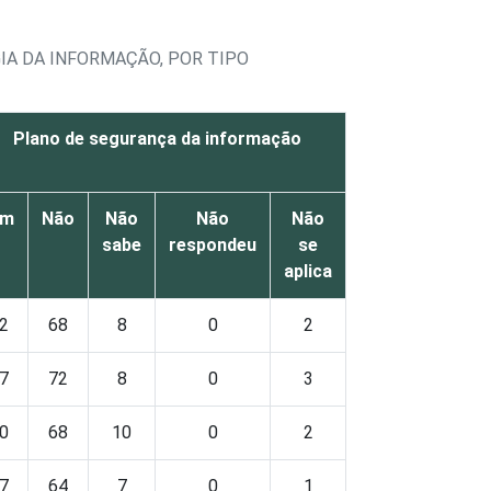
A DA INFORMAÇÃO, POR TIPO
Plano de segurança da informação
im
Não
Não
Não
Não
sabe
respondeu
se
aplica
2
68
8
0
2
7
72
8
0
3
0
68
10
0
2
7
64
7
0
1