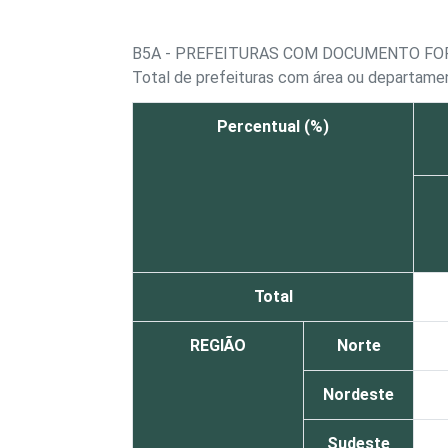
B5A - PREFEITURAS COM DOCUMENTO FO
Total de prefeituras com área ou departame
Percentual (%)
Total
REGIÃO
Norte
Nordeste
Sudeste