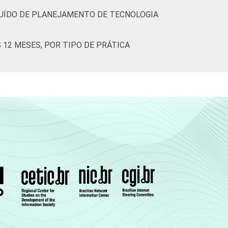
9
69
11
0
2
UÍDO DE PLANEJAMENTO DE TECNOLOGIA
7
71
8
1
3
12 MESES, POR TIPO DE PRÁTICA
2
59
8
0
0
7
58
6
0
0
2
61
6
0
1
8
72
8
0
2
9
72
9
0
1
5
74
9
0
2
5
79
6
0
0
7
58
12
0
3