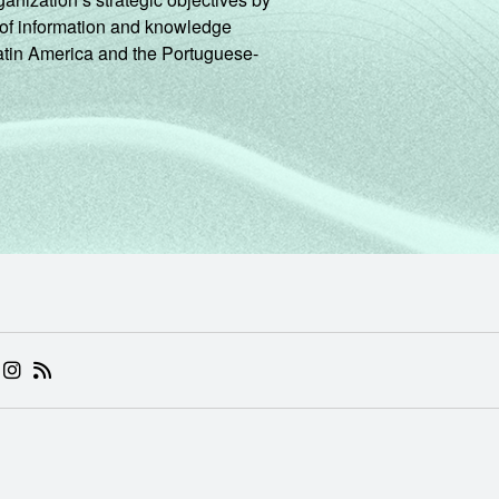
ng of information and knowledge
Latin America and the Portuguese-
16
78
6
0
0
2
-
-
-
-
-
de Estudos para o Desenvolvimento da Sociedade da Informação 
o no setor público brasileiro - TIC Governo Eletrônico 2019.
 (ABRE EM NOVA ABA)
.BR (ABRE EM NOVA ABA)
 NIC.BR (ABRE EM NOVA ABA)
 NIC.BR (ABRE EM NOVA ABA)
AM DO NIC.BR (ABRE EM NOVA ABA)
NKEDIN DO NIC.BR (ABRE EM NOVA ABA)
INSTAGRAM DO NIC.BR (ABRE EM NOVA ABA)
RSS DO NIC.BR (ABRE EM NOVA ABA)