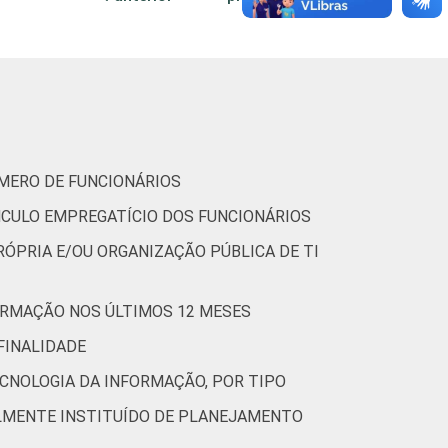
3
73
7
0
7
7
65
14
0
4
5
71
4
0
0
8
67
15
0
0
ÚMERO DE FUNCIONÁRIOS
7
67
6
0
0
NCULO EMPREGATÍCIO DOS FUNCIONÁRIOS
RÓPRIA E/OU ORGANIZAÇÃO PÚBLICA DE TI
4
74
7
0
5
3
64
10
0
3
ORMAÇÃO NOS ÚLTIMOS 12 MESES
FINALIDADE
4
79
7
0
0
CNOLOGIA DA INFORMAÇÃO, POR TIPO
2
58
5
5
0
LMENTE INSTITUÍDO DE PLANEJAMENTO