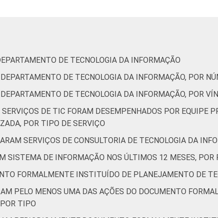
97
0
0
88
10
0
 DEPARTAMENTO DE TECNOLOGIA DA INFORMAÇÃO
98
0
2
U DEPARTAMENTO DE TECNOLOGIA DA INFORMAÇÃO, POR N
87
6
0
U DEPARTAMENTO DE TECNOLOGIA DA INFORMAÇÃO, POR VÍ
87
4
7
S SERVIÇOS DE TIC FORAM DESEMPENHADOS POR EQUIPE P
ZADA, POR TIPO DE SERVIÇO
87
4
9
TARAM SERVIÇOS DE CONSULTORIA DE TECNOLOGIA DA INF
96
0
4
AM SISTEMA DE INFORMAÇÃO NOS ÚLTIMOS 12 MESES, POR 
NTO FORMALMENTE INSTITUÍDO DE PLANEJAMENTO DE TE
85
6
4
ZARAM PELO MENOS UMA DAS AÇÕES DO DOCUMENTO FORMA
 POR TIPO
88
5
3