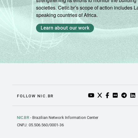
strengthening its efforts to monitor the buildi
DF
societies. Cetic.br’s scope of action includes 
speaking countries of Africa.
Fonte: CGI.br/NIC.br, Centro Regional 
tecnologias de informação e comunicaçã
Learn about our work
YOUTUBE DO NIC.BR
TWITTER DO NIC
FACEBOOK DO
FLICKR DO
TELEGR
LI
FOLLOW NIC.BR
NIC.BR
- Brazilian Network Information Center
CNPJ: 05.506.560/0001-36