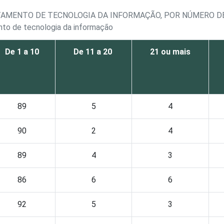
RTAMENTO DE TECNOLOGIA DA INFORMAÇÃO, POR NÚMERO D
nto de tecnologia da informação
De 1 a 10
De 11 a 20
21 ou mais
89
5
4
90
2
4
89
4
3
86
6
6
92
5
3