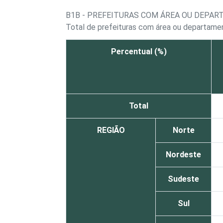
B1B - PREFEITURAS COM ÁREA OU DEPA
Total de prefeituras com área ou departame
Percentual (%)
Total
REGIÃO
Norte
Nordeste
Sudeste
Sul