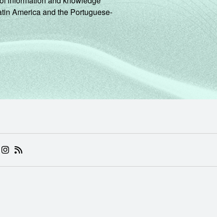
ng of information and knowledge
-
-
-
Latin America and the Portuguese-
de Estudos para o Desenvolvimento da Sociedade da Informação 
o no setor público brasileiro - TIC Governo Eletrônico 2019.
 (ABRE EM NOVA ABA)
.BR (ABRE EM NOVA ABA)
 NIC.BR (ABRE EM NOVA ABA)
 NIC.BR (ABRE EM NOVA ABA)
AM DO NIC.BR (ABRE EM NOVA ABA)
NKEDIN DO NIC.BR (ABRE EM NOVA ABA)
INSTAGRAM DO NIC.BR (ABRE EM NOVA ABA)
RSS DO NIC.BR (ABRE EM NOVA ABA)