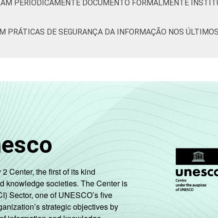
ORAM PERIODICAMENTE DOCUMENTO FORMALMENTE INSTIT
87
6
8
AM PRÁTICAS DE SEGURANÇA DA INFORMAÇÃO NOS ÚLTIMOS 
76
10
13
85
6
7
92
3
4
94
4
2
91
7
2
nesco
91
6
3
enter, the first of its kind
93
6
0
nd knowledge societies. The Center is
CI) Sector, one of UNESCO’s five
88
6
5
ganization’s strategic objectives by