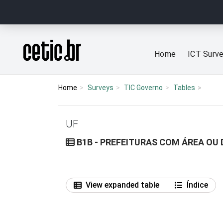
Ir para o conteúdo
Página inicial
Home
ICT Surv
Home
Surveys
TIC Governo
Tables
UF
B1B - PREFEITURAS COM ÁREA OU
View expanded table
Índice