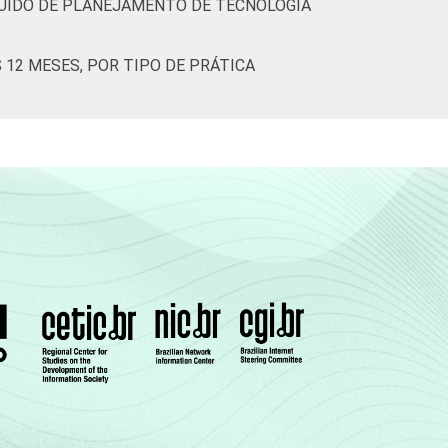
UÍDO DE PLANEJAMENTO DE TECNOLOGIA
0
0
12 MESES, POR TIPO DE PRÁTICA
2
0
2
0
1
0
1
0
1
0
0
0
1
0
1
0