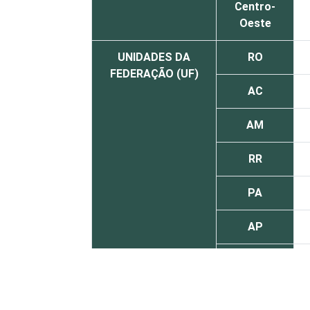
Centro-
Oeste
UNIDADES DA
RO
FEDERAÇÃO (UF)
AC
AM
RR
PA
AP
TO
MA