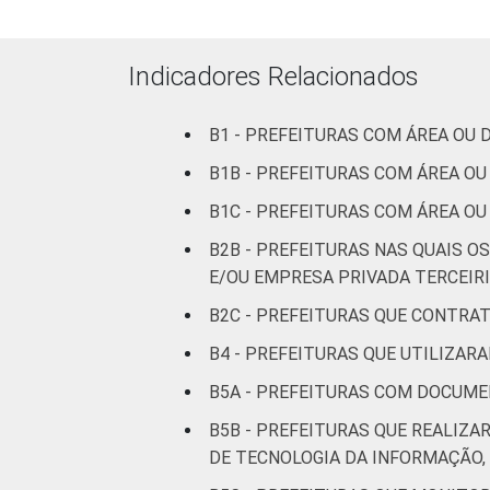
PI
Indicadores Relacionados
CE
B1 - PREFEITURAS COM ÁREA OU
RN
B1B - PREFEITURAS COM ÁREA O
PB
B1C - PREFEITURAS COM ÁREA O
PE
B2B - PREFEITURAS NAS QUAIS O
E/OU EMPRESA PRIVADA TERCEIRI
AL
B2C - PREFEITURAS QUE CONTRA
SE
B4 - PREFEITURAS QUE UTILIZAR
B5A - PREFEITURAS COM DOCUME
BA
B5B - PREFEITURAS QUE REALI
DE TECNOLOGIA DA INFORMAÇÃO,
MG