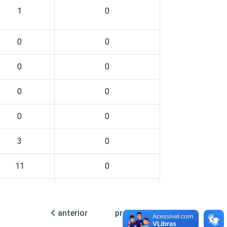
1
0
0
0
0
0
0
0
0
0
3
0
11
0
2
2
anterior
próxima
6
0