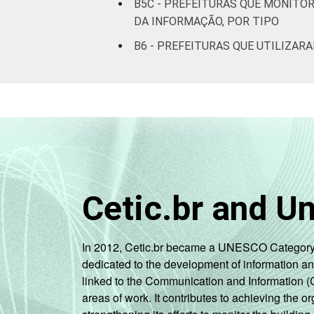
B5C - PREFEITURAS QUE MONIT
ES
DA INFORMAÇÃO, POR TIPO
B6 - PREFEITURAS QUE UTILIZAR
RJ
SP
PR
SC
RS
Cetic.br and U
MS
In 2012, Cetic.br became a UNESCO Category 2 C
MT
dedicated to the development of information a
linked to the Communication and Information (
GO
areas of work. It contributes to achieving the or