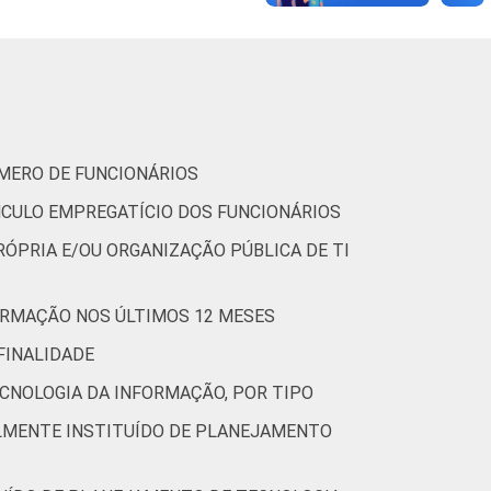
3
0
2
0
0
0
ÚMERO DE FUNCIONÁRIOS
7
0
NCULO EMPREGATÍCIO DOS FUNCIONÁRIOS
1
0
RÓPRIA E/OU ORGANIZAÇÃO PÚBLICA DE TI
0
0
ORMAÇÃO NOS ÚLTIMOS 12 MESES
0
0
FINALIDADE
CNOLOGIA DA INFORMAÇÃO, POR TIPO
4
0
LMENTE INSTITUÍDO DE PLANEJAMENTO
3
0