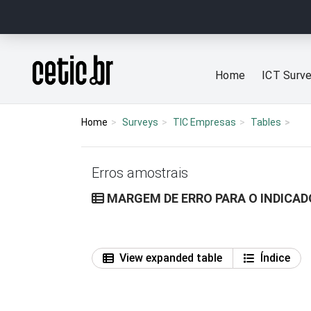
Ir para o conteúdo
Página inicial
Home
ICT Surv
Home
Surveys
TIC Empresas
Tables
Erros amostrais
MARGEM DE ERRO PARA O INDICAD
View expanded table
Índice