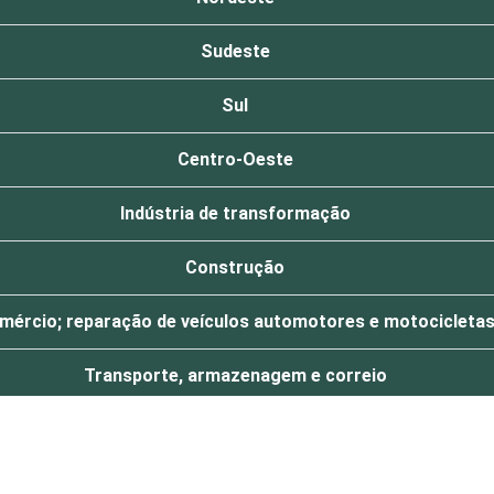
Sudeste
Sul
Centro-Oeste
Indústria de transformação
Construção
mércio; reparação de veículos automotores e motocicleta
Transporte, armazenagem e correio
Alojamento e alimentação
obiliárias; Atividades profissionais, científicas e técnicas;