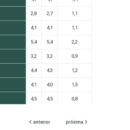
2,8
2,7
1,1
4,1
4,1
1,1
5,4
5,4
2,2
3,2
3,2
0,9
4,4
4,3
1,2
s
4,1
4,0
1,5
4,5
4,5
0,8
4,2
4,2
1,6
anterior
próxima
 Atividades