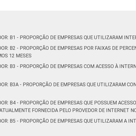
administrativas e serviços complentares
Informação e Comunicação
s, cultura, esporte e recreação; Outras atividades de servi
DOR: B1 - PROPORÇÃO DE EMPRESAS QUE UTILIZARAM INTE
DOR: B2 - PROPORÇÃO DE EMPRESAS POR FAIXAS DE PERC
 ter acesso à Internet, com 10 ou mais pessoas ocupadas, que
MOS 12 MESES
 Estimativa: 481770 empresas. Dados coletados entre setembro de 
DOR: B3 - PROPORÇÃO DE EMPRESAS COM ACESSO À INTERN
DOR: B3A - PROPORÇÃO DE EMPRESAS QUE UTILIZARAM CO
DOR: B4 - PROPORÇÃO DE EMPRESAS QUE POSSUEM ACESSO 
TUALMENTE FORNECIDA PELO PROVEDOR DE INTERNET NO
OR: B5 - PROPORÇÃO DE EMPRESAS QUE UTILIZARAM A IN