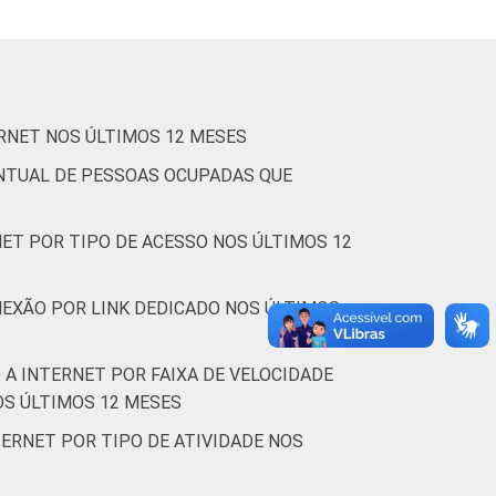
4,3
3,9
2,1
2,4
2,2
1,0
ços
3,9
3,8
1,2
RNET NOS ÚLTIMOS 12 MESES
ENTUAL DE PESSOAS OCUPADAS QUE
 constituem os seguintes segmentos da CNAE
2014 e março de 2015.
ET POR TIPO DE ACESSO NOS ÚLTIMOS 12
NEXÃO POR LINK DEDICADO NOS ÚLTIMOS
A INTERNET POR FAIXA DE VELOCIDADE
S ÚLTIMOS 12 MESES
TERNET POR TIPO DE ATIVIDADE NOS