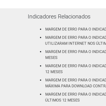
Indicadores Relacionados
Arte
MARGEM DE ERRO PARA O INDICA
MARGEM DE ERRO PARA O INDICA
¹ Base: 6944 empresas que declararam
UTILIZARAM INTERNET NOS ÚLTI
2.0 (C, F, G, H, I, J, L, M, N, R e S).
Fonte: NIC.br - set 2014 / mar 2015
MARGEM DE ERRO PARA O INDICA
MESES
MARGEM DE ERRO PARA O INDICA
12 MESES
MARGEM DE ERRO PARA O INDICA
MÁXIMA PARA DOWNLOAD CONTRA
MARGEM DE ERRO PARA O INDICAD
ÚLTIMOS 12 MESES