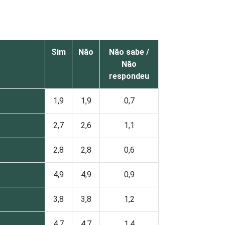
Sim
Não
Não sabe /
Não
respondeu
1,9
1,9
0,7
2,7
2,6
1,1
2,8
2,8
0,6
4,9
4,9
0,9
3,8
3,8
1,2
4,7
4,7
1,4