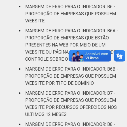
MARGEM DE ERRO PARA O INDICADOR: B6 -
¹ Base: 6944 empresas que declararam ter
PROPORÇÃO DE EMPRESAS QUE POSSUEM
acesso à Internet, com 10 ou mais pessoas
WEBSITE
ocupadas, que constituem os seguintes
MARGEM DE ERRO PARA O INDICADOR: B6A -
segmentos da CNAE 2.0 (C, F, G, H, I, J, L, M,
PROPORÇÃO DE EMPRESAS QUE ESTÃO
N, R e S). Estimativa: 481770. Dados
PRESENTES NA WEB POR MEIO DE UM
coletados entre setembro de 2014 e março
WEBSITE OU PÁGINA DE TERCEIROS TENDO
de 2015.
CONTROLE SOBRE O CONTEÚDO
Fonte: NIC.br - set 2014 / mar 2015
MARGEM DE ERRO PARA O INDICADOR: B6B -
PROPORÇÃO DE EMPRESAS QUE POSSUEM
WEBSITE POR TIPO DE DOMÍNIO
MARGEM DE ERRO PARA O INDICADOR: B7 -
PROPORÇÃO DE EMPRESAS QUE POSSUEM
WEBSITE POR RECURSOS OFERECIDOS NOS
ÚLTIMOS 12 MESES
MARGEM DE ERRO PARA O INDICADOR: B8 -