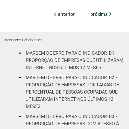
3,3
3,3
DE
transformação
ATUAÇÃO -
anterior
próxima
CNAE 2.0
Construção
4,3
4,4
Comércio;
reparação de
Indicadores Relacionados
veículos
4,1
4,1
MARGEM DE ERRO PARA O INDICADOR: B1 -
automotores e
motocicletas
PROPORÇÃO DE EMPRESAS QUE UTILIZARAM
INTERNET NOS ÚLTIMOS 12 MESES
Transporte,
MARGEM DE ERRO PARA O INDICADOR: B2 -
armazenagem
4,6
4,5
PROPORÇÃO DE EMPRESAS POR FAIXAS DE
e correio
PERCENTUAL DE PESSOAS OCUPADAS QUE
UTILIZARAM INTERNET NOS ÚLTIMOS 12
Alojamento e
4,2
4,2
MESES
alimentação
MARGEM DE ERRO PARA O INDICADOR: B3 -
Atividades
PROPORÇÃO DE EMPRESAS COM ACESSO À