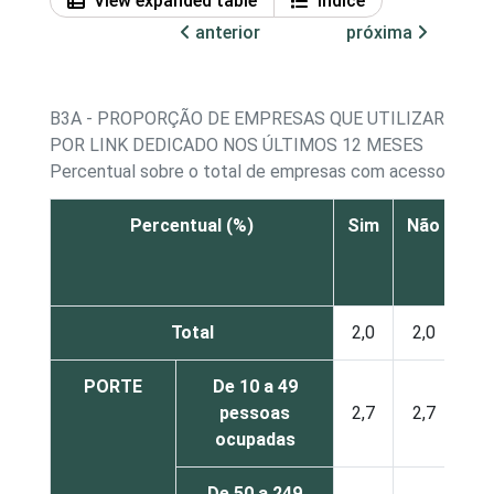
View expanded table
Índice
anterior
próxima
B3A - PROPORÇÃO DE EMPRESAS QUE UTILIZARAM 
POR LINK DEDICADO NOS ÚLTIMOS 12 MESES
Percentual sobre o total de empresas com acesso à Inte
Percentual (%)
Sim
Não
Não
re
Total
2,0
2,0
PORTE
De 10 a 49
pessoas
2,7
2,7
ocupadas
De 50 a 249