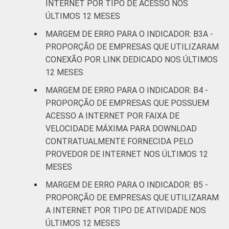
imobiliárias;
INTERNET POR TIPO DE ACESSO NOS
Atividades
ÚLTIMOS 12 MESES
profissionais,
MARGEM DE ERRO PARA O INDICADOR: B3A -
científicas e
5,0
5,0
PROPORÇÃO DE EMPRESAS QUE UTILIZARAM
técnicas;
CONEXÃO POR LINK DEDICADO NOS ÚLTIMOS
Atividades
12 MESES
administrativas
e serviços
MARGEM DE ERRO PARA O INDICADOR: B4 -
complentares
PROPORÇÃO DE EMPRESAS QUE POSSUEM
ACESSO A INTERNET POR FAIXA DE
Informação e
VELOCIDADE MÁXIMA PARA DOWNLOAD
4,1
4,1
Comunicação
CONTRATUALMENTE FORNECIDA PELO
PROVEDOR DE INTERNET NOS ÚLTIMOS 12
Artes, cultura,
MESES
esporte e
MARGEM DE ERRO PARA O INDICADOR: B5 -
recreação;
4,3
4,4
PROPORÇÃO DE EMPRESAS QUE UTILIZARAM
Outras
A INTERNET POR TIPO DE ATIVIDADE NOS
atividades de
ÚLTIMOS 12 MESES
serviços