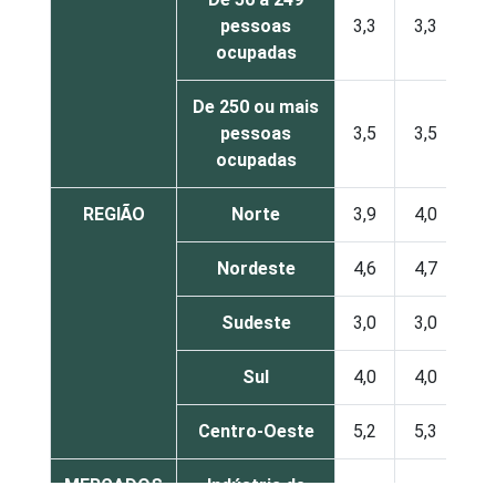
pessoas
3,3
3,3
ocupadas
De 250 ou mais
pessoas
3,5
3,5
ocupadas
REGIÃO
Norte
3,9
4,0
Nordeste
4,6
4,7
Sudeste
3,0
3,0
Sul
4,0
4,0
Centro-Oeste
5,2
5,3
MERCADOS
Indústria de