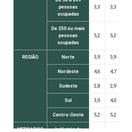
pessoas
3,3
3,3
ocupadas
De 250 ou mais
pessoas
5,2
5,2
ocupadas
REGIÃO
Norte
3,9
3,9
Nordeste
4,6
4,7
Sudeste
2,8
2,9
Sul
3,9
4,0
Centro-Oeste
5,2
5,2
MERCADOS
Indústria de