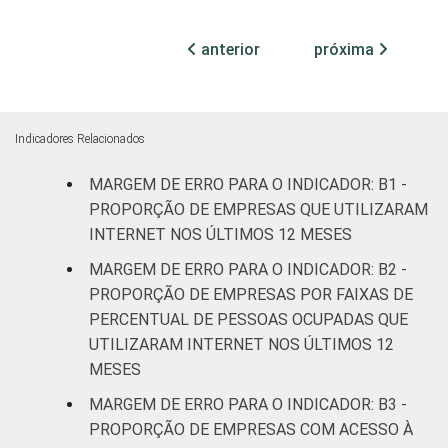
3,3
3,3
DE
transformação
ATUAÇÃO -
anterior
próxima
CNAE 2.0
Construção
4,2
4,3
Comércio;
reparação de
Indicadores Relacionados
veículos
3,9
4,0
MARGEM DE ERRO PARA O INDICADOR: B1 -
automotores e
motocicletas
PROPORÇÃO DE EMPRESAS QUE UTILIZARAM
INTERNET NOS ÚLTIMOS 12 MESES
Transporte,
MARGEM DE ERRO PARA O INDICADOR: B2 -
armazenagem
4,1
4,2
PROPORÇÃO DE EMPRESAS POR FAIXAS DE
e correio
PERCENTUAL DE PESSOAS OCUPADAS QUE
UTILIZARAM INTERNET NOS ÚLTIMOS 12
Alojamento e
4,0
4,1
MESES
alimentação
MARGEM DE ERRO PARA O INDICADOR: B3 -
Atividades
PROPORÇÃO DE EMPRESAS COM ACESSO À