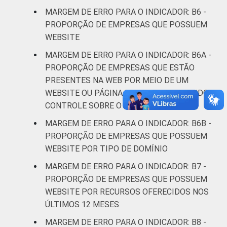
MARGEM DE ERRO PARA O INDICADOR: B6 -
¹ Base: 6944 empresas que declararam ter
PROPORÇÃO DE EMPRESAS QUE POSSUEM
acesso à Internet, com 10 ou mais pessoas
WEBSITE
ocupadas, que constituem os seguintes
MARGEM DE ERRO PARA O INDICADOR: B6A -
segmentos da CNAE 2.0 (C, F, G, H, I, J, L, M,
PROPORÇÃO DE EMPRESAS QUE ESTÃO
N, R e S). Estimativa: 481770 empresas.
PRESENTES NA WEB POR MEIO DE UM
Respostas estimuladas. Dados coletados
WEBSITE OU PÁGINA DE TERCEIROS TENDO
entre setembro de 2014 e março de 2015.
CONTROLE SOBRE O CONTEÚDO
Fonte: NIC.br - set 2014 / mar 2015
MARGEM DE ERRO PARA O INDICADOR: B6B -
PROPORÇÃO DE EMPRESAS QUE POSSUEM
WEBSITE POR TIPO DE DOMÍNIO
MARGEM DE ERRO PARA O INDICADOR: B7 -
PROPORÇÃO DE EMPRESAS QUE POSSUEM
WEBSITE POR RECURSOS OFERECIDOS NOS
ÚLTIMOS 12 MESES
MARGEM DE ERRO PARA O INDICADOR: B8 -