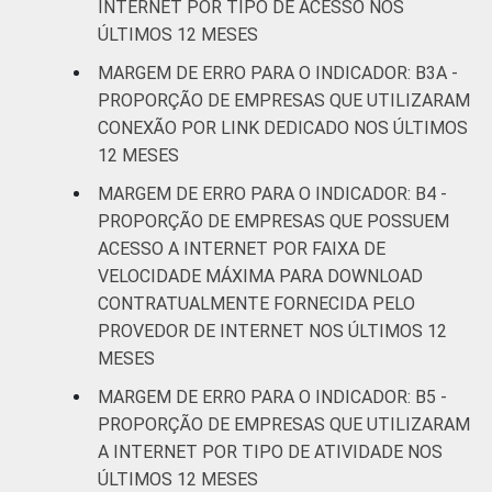
imobiliárias;
INTERNET POR TIPO DE ACESSO NOS
Atividades
ÚLTIMOS 12 MESES
profissionais,
MARGEM DE ERRO PARA O INDICADOR: B3A -
científicas e
4,6
4,7
PROPORÇÃO DE EMPRESAS QUE UTILIZARAM
técnicas;
CONEXÃO POR LINK DEDICADO NOS ÚLTIMOS
Atividades
12 MESES
administrativas
e serviços
MARGEM DE ERRO PARA O INDICADOR: B4 -
complentares
PROPORÇÃO DE EMPRESAS QUE POSSUEM
ACESSO A INTERNET POR FAIXA DE
Informação e
VELOCIDADE MÁXIMA PARA DOWNLOAD
4,4
4,5
Comunicação
CONTRATUALMENTE FORNECIDA PELO
PROVEDOR DE INTERNET NOS ÚLTIMOS 12
Artes, cultura,
MESES
esporte e
MARGEM DE ERRO PARA O INDICADOR: B5 -
recreação;
4,3
4,3
PROPORÇÃO DE EMPRESAS QUE UTILIZARAM
Outras
A INTERNET POR TIPO DE ATIVIDADE NOS
atividades de
ÚLTIMOS 12 MESES
serviços