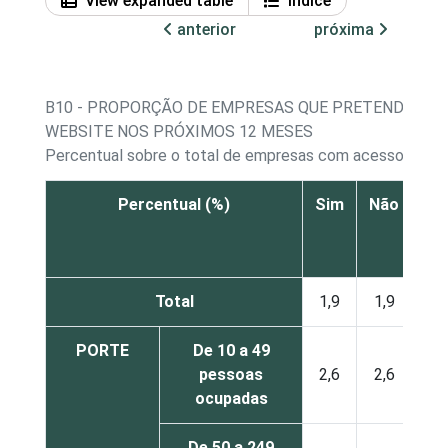
View expanded table
Índice
anterior
próxima
B10 - PROPORÇÃO DE EMPRESAS QUE PRETENDEM C
WEBSITE NOS PRÓXIMOS 12 MESES
Percentual sobre o total de empresas com acesso a Inte
Percentual (%)
Sim
Não
Não
re
Total
1,9
1,9
PORTE
De 10 a 49
pessoas
2,6
2,6
ocupadas
De 50 a 249