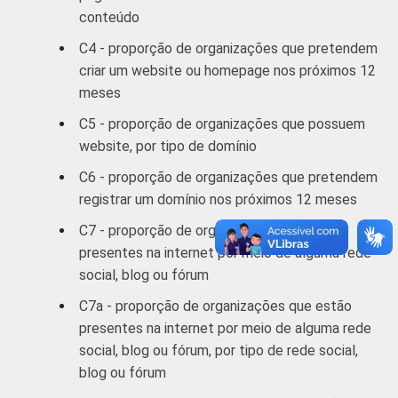
conteúdo
computador. Dados coletados entre outubro
de 2012 e março de 2013.
C4 - proporção de organizações que pretendem
Fonte: NIC.br - out/2012 a mar/2013
criar um website ou homepage nos próximos 12
meses
C5 - proporção de organizações que possuem
website, por tipo de domínio
C6 - proporção de organizações que pretendem
registrar um domínio nos próximos 12 meses
C7 - proporção de organizações que estão
presentes na internet por meio de alguma rede
social, blog ou fórum
C7a - proporção de organizações que estão
presentes na internet por meio de alguma rede
social, blog ou fórum, por tipo de rede social,
blog ou fórum