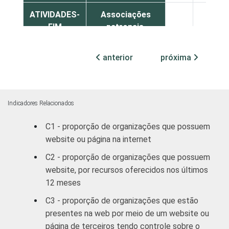
ATIVIDADES-
Associações
FIM
patronais,
36
64
profissionais e
sindicais
anterior
próxima
Educação, lazer
31
68
e cultura
Indicadores Relacionados
Desenvolvimento
e defesa de
36
64
C1 - proporção de organizações que possuem
direitos
website ou página na internet
C2 - proporção de organizações que possuem
Religião
36
63
website, por recursos oferecidos nos últimos
12 meses
Outros
35
64
C3 - proporção de organizações que estão
presentes na web por meio de um website ou
1
Base: 2.288 organizações sem fins
página de terceiros tendo controle sobre o
lucrativos que declararam possuir