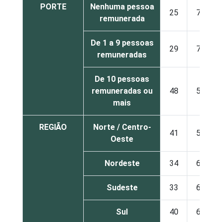
PORTE
Nenhuma pessoa
25
74
remunerada
De 1 a 9 pessoas
29
70
remuneradas
De 10 pessoas
remuneradas ou
48
52
mais
REGIÃO
Norte / Centro-
41
59
Oeste
Nordeste
34
66
Sudeste
33
66
Sul
40
60