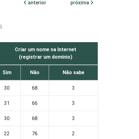
anterior
próxima
S
Criar um nome na Internet
(registrar um domínio)
Sim
Não
Não sabe
30
68
3
31
66
3
30
68
3
22
76
2