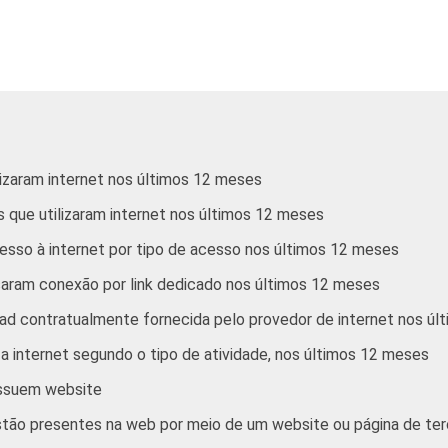
Alojamento e alimentação
Atividades imobiliárias; Atividades
profissionais, científicas e técnicas;
Atividades administrativas e serviços
complementares
izaram internet nos últimos 12 meses
 que utilizaram internet nos últimos 12 meses
Informação e comunicação; Artes,
cultura, esporte e recreação; Outras
sso à internet por tipo de acesso nos últimos 12 meses
atividades de serviços
aram conexão por link dedicado nos últimos 12 meses
ter acesso à Internet, com 10 ou mais funcionários, que cons
ad contratualmente fornecida pelo provedor de internet nos ú
ostas estimuladas. Dados coletados entre outubro de 2011 e janeir
 internet segundo o tipo de atividade, nos últimos 12 meses
ossuem website
tão presentes na web por meio de um website ou página de ter