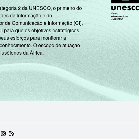
Categoria 2 da UNESCO, o primeiro do
ades da informação e do
or de Comunicação e Informação (CI),
 para que os objetivos estratégicos
seus esforços para monitorar a
 conhecimento. O escopo de atuação
 lusófonos da África.
 (ABRE EM NOVA ABA)
.BR (ABRE EM NOVA ABA)
 NIC.BR (ABRE EM NOVA ABA)
 NIC.BR (ABRE EM NOVA ABA)
AM DO NIC.BR (ABRE EM NOVA ABA)
NKEDIN DO NIC.BR (ABRE EM NOVA ABA)
INSTAGRAM DO NIC.BR (ABRE EM NOVA ABA)
RSS DO NIC.BR (ABRE EM NOVA ABA)