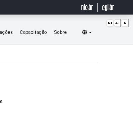
A+
A-
A
Selecionar idioma
cações
Capacitação
Sobre
es