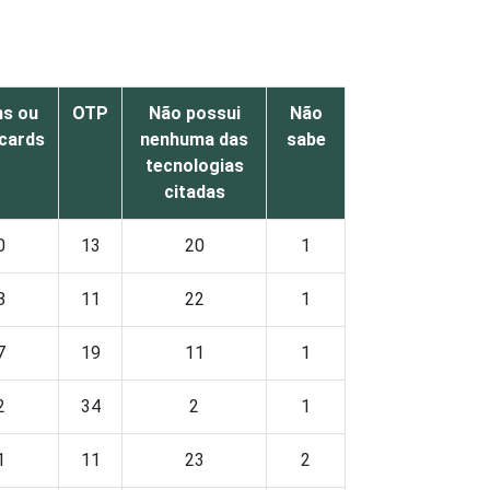
s ou
OTP
Não possui
Não
cards
nenhuma das
sabe
tecnologias
citadas
0
13
20
1
8
11
22
1
7
19
11
1
2
34
2
1
1
11
23
2