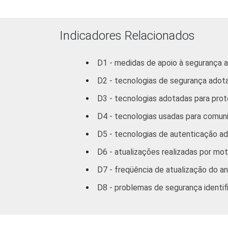
Transporte
comu
Indicadores Relacionados
Atividades imob
serviços pres
D1 - medidas de apoio à segurança 
D2 - tecnologias de segurança adot
Outros serviços
pe
D3 - tecnologias adotadas para pro
D4 - tecnologias usadas para comuni
1
Base: 3.168 empresas com acesso à In
I, K e a seção O sem os grupos 90 e 9
D5 - tecnologias de autenticação a
2
A categoria "O - Outros serviços cole
D6 - atualizações realizadas por mo
atividades associativas.
Veja a tabela de
erros estatísticos ap
D7 - freqüência de atualização do an
Fonte: NIC.br - out/nov 2008
D8 - problemas de segurança identif