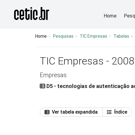
Ir para o conteúdo
Página inicial
Home
Pesq
Home
Pesquisas
TIC Empresas
Tabelas
TIC Empresas - 2008
Empresas
D5 - tecnologias de autenticação 
Ver tabela expandida
Índice