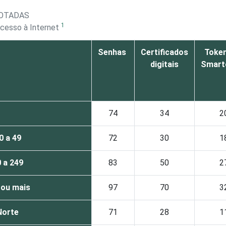
DOTADAS
1
acesso à Internet
Senhas
Certificados
Token
digitais
Smart
74
34
2
0 a 49
72
30
1
 a 249
83
50
2
 ou mais
97
70
3
Norte
71
28
1