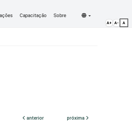
Selecionar idioma
cações
Capacitação
Sobre
A+
A-
A
anterior
próxima