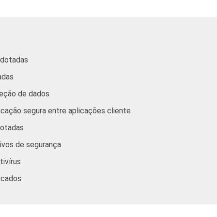
, armazenagem e
81
48
2
nicações
iliárias, aluguéis e
78
43
2
tados às empresas
adotadas
adas
 coletivos sociais e
77
25
1
2
ssoais
teção de dados
cação segura entre aplicações cliente
ternet, com 10 ou mais funcionários, que constituem os seguint
1. Respostas múltiplas e estimuladas referentes a outubro/nove
dotadas
tivos, sociais e pessoais" não reúne os grupos 90-Limpeza urban
tivos de segurança
roximados
para cada variável este indicador.
tivírus
icados