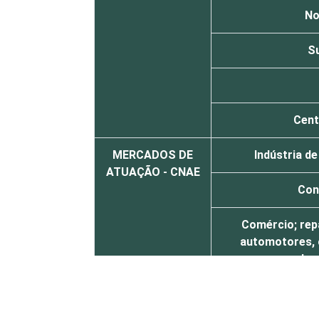
No
S
Cent
MERCADOS DE
Indústria d
ATUAÇÃO - CNAE
Con
Comércio; rep
automotores, 
dom
Alojamento