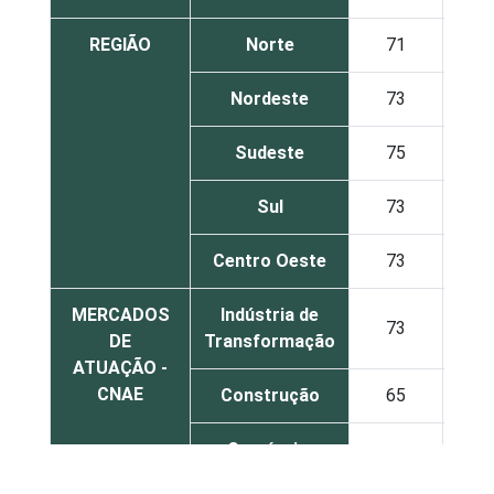
REGIÃO
Norte
71
Nordeste
73
Sudeste
75
Sul
73
Centro Oeste
73
MERCADOS
Indústria de
73
DE
Transformação
ATUAÇÃO -
CNAE
Construção
65
Comércio;
reparação de