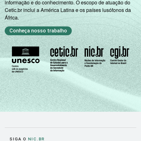
informação e do conhecimento. O escopo de atuação do
relacionadas e 91 atividades associativas.
Cetic.br inclui a América Latina e os países lusófonos da
Veja a tabela de
erros estatísticos
África.
aproximados
para cada variável este
indicador.
Conheça nosso trabalho
Fonte: NIC.br - out/nov 2008
SIGA O
NIC.BR