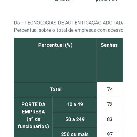
D5 - TECNOLOGIAS DE AUTENTICAÇÃO ADOTADAS
Percentual sobre o total de empresas com acesso à Int
Percentual (%)
Senhas
Cert
di
Total
74
PORTE DA
10 a 49
72
EMPRESA
(nº de
50 a 249
83
funcionários)
250 ou mais
97