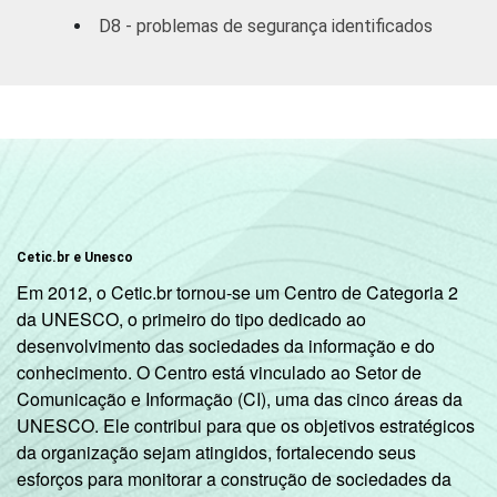
empresas
D8 - problemas de segurança identificados
Outros
77
serviços
coletivos
sociais e
2
pessoais
1
Base: 3.168 empresas com acesso à
Cetic.br e Unesco
Internet, com 10 ou mais funcionários, que
Em 2012, o Cetic.br tornou-se um Centro de Categoria 2
constituem os seguintes segmentos da
da UNESCO, o primeiro do tipo dedicado ao
CNAE 1.0: seção D, F, G, H, I, K e a seção O
desenvolvimento das sociedades da informação e do
sem os grupos 90 e 91. Respostas múltiplas
conhecimento. O Centro está vinculado ao Setor de
e estimuladas referentes a
Comunicação e Informação (CI), uma das cinco áreas da
outubro/novembro de 2008.
UNESCO. Ele contribui para que os objetivos estratégicos
2
A categoria "O - Outros serviços coletivos,
da organização sejam atingidos, fortalecendo seus
sociais e pessoais" não reúne os grupos 90-
esforços para monitorar a construção de sociedades da
Limpeza urbana e esgoto e Atividades