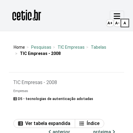
Ir para o conteúdo
Página inicial
A+
A-
A
Home
Pesquisas
TIC Empresas
Tabelas
TIC Empresas - 2008
TIC Empresas - 2008
Empresas
D5 - tecnologias de autenticação adotadas
Ver tabela expandida
Índice
anterior
próxima