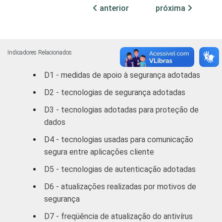
veículos
anterior
próxima
automotores,
73
objetos
pessoais e
domésticos
Indicadores Relacionados
D1 - medidas de apoio à segurança adotadas
Alojamento e
77
Alimentação
D2 - tecnologias de segurança adotadas
D3 - tecnologias adotadas para proteção de
Transporte,
dados
armazenagem
81
e
D4 - tecnologias usadas para comunicação
comunicações
segura entre aplicações cliente
D5 - tecnologias de autenticação adotadas
Atividades
imobiliárias,
D6 - atualizações realizadas por motivos de
aluguéis e
segurança
78
serviços
D7 - freqüência de atualização do antivírus
prestados às