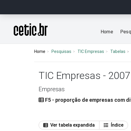
Ir para o conteúdo
Página inicial
Home
Pesq
Home
Pesquisas
TIC Empresas
Tabelas
TIC Empresas - 2007
Empresas
F5 - proporção de empresas com di
Ver tabela expandida
Índice