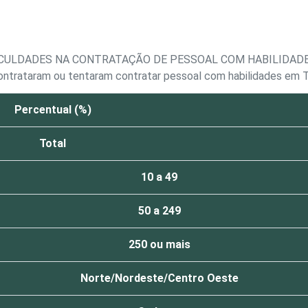
ICULDADES NA CONTRATAÇÃO DE PESSOAL COM HABILIDADE
ontrataram ou tentaram contratar pessoal com habilidades em 
Percentual (%)
Total
10 a 49
50 a 249
250 ou mais
Norte/Nordeste/Centro Oeste