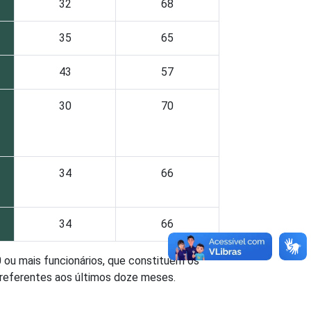
32
68
35
65
43
57
30
70
34
66
34
66
ou mais funcionários, que constituem os
 referentes aos últimos doze meses.
rte, Armazenagem e Comunicações e O -
es Relacionadas e 91 - Atividades