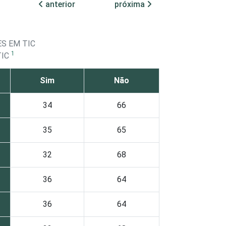
anterior
próxima
S EM TIC
1
TIC
Sim
Não
34
66
35
65
32
68
36
64
36
64