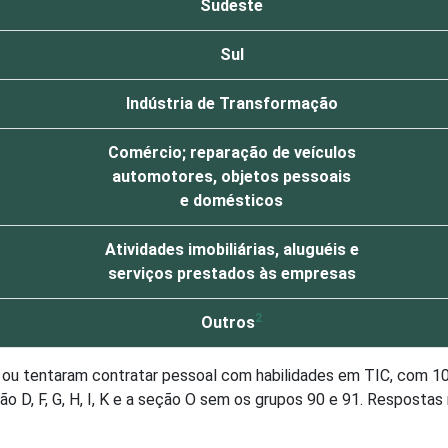
Sudeste
Sul
Indústria de Transformação
Comércio; reparação de veículos
automotores, objetos pessoais
e domésticos
Atividades imobiliárias, aluguéis e
serviços prestados às empresas
2
Outros
u tentaram contratar pessoal com habilidades em TIC, com 10 
 D, F, G, H, I, K e a seção O sem os grupos 90 e 91. Respostas
tos F - Construção, H - Alojamento e Alimentação, I - Transpo
ssoais (sem os grupos 90 - Limpeza Urbana e Esgoto e Atividad