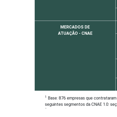
MERCADOS DE
ATUAÇÃO - CNAE
1
Base: 876 empresas que contrataram o
seguintes segmentos da CNAE 1.0: seção
2
A categoria "Outros" reúne os segmen
Outros Serviços Coletivos Sociais e Pe