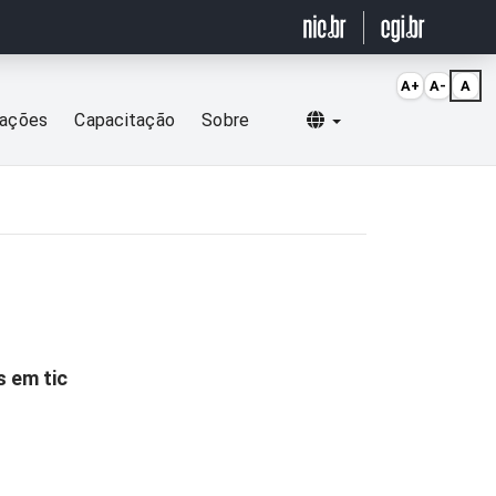
A+
A-
A
Selecionar idioma
cações
Capacitação
Sobre
 em tic