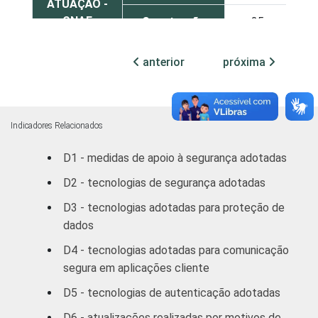
ATUAÇÃO -
CNAE
Construção
25
Comércio;
anterior
próxima
reparação de
veículos
automotores,
26
objetos
Indicadores Relacionados
pessoais
D1 - medidas de apoio à segurança adotadas
e domésticos
D2 - tecnologias de segurança adotadas
Transporte,
D3 - tecnologias adotadas para proteção de
Armazenagem
32
dados
e
Comunicações
D4 - tecnologias adotadas para comunicação
segura em aplicações cliente
Atividades
D5 - tecnologias de autenticação adotadas
imobiliárias,
aluguéis e
D6 - atualizações realizadas por motivos de