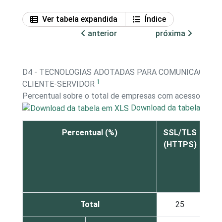
Ver tabela expandida
Índice
anterior
próxima
D4 - TECNOLOGIAS ADOTADAS PARA COMUNICAÇÃO 
1
CLIENTE-SERVIDOR
Percentual sobre o total de empresas com acesso à inte
Download da tabela em X
Percentual (%)
SSL/TLS
(HTTPS)
(
Pri
Total
25