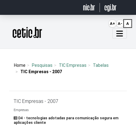
Ir para o conteúdo
A+
A-
A
Página inicial
Home
Pesquisas
TIC Empresas
Tabelas
TIC Empresas - 2007
TIC Empresas - 2007
Empresas
D4 - tecnologias adotadas para comunicação segura em
aplicações cliente