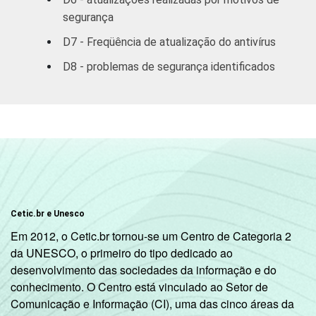
31
serviços
segurança
prestados às
D7 - Freqüência de atualização do antivírus
empresas
D8 - problemas de segurança identificados
4
Outros
22
1
Pergunta piloto
2
Base: 2.110 empresas, com acesso à
internet, com 10 ou mais funcionários, que
constituem os seguintes segmentos da
CNAE 1.0: seção D, F, G, H, I, K e a seção O
sem os grupos 90 e 91. Respostas múltiplas
Cetic.br e Unesco
e estimuladas referentes a outubro de 2007.
Em 2012, o Cetic.br tornou-se um Centro de Categoria 2
3
Não sabe / Não respondeu.
da UNESCO, o primeiro do tipo dedicado ao
4
A categoria "Outros" reúne os segmentos H
desenvolvimento das sociedades da informação e do
- Alojamento e Alimentação e O - Outros
conhecimento. O Centro está vinculado ao Setor de
Serviços Coletivos Sociais e Pessoais (sem
Comunicação e Informação (CI), uma das cinco áreas da
os grupos 90 - Limpeza Urbana e Esgoto e