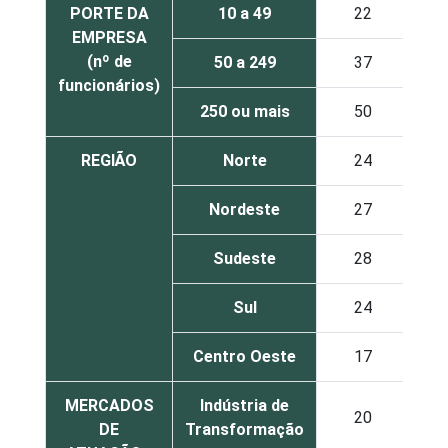
PORTE DA
10 a 49
22
EMPRESA
(nº de
50 a 249
37
funcionários)
250 ou mais
50
REGIÃO
Norte
24
Nordeste
27
Sudeste
28
Sul
24
Centro Oeste
17
MERCADOS
Indústria de
20
DE
Transformação