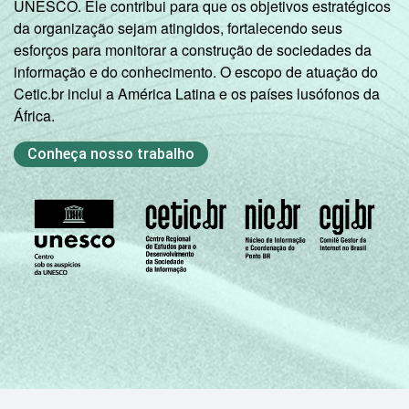
UNESCO. Ele contribui para que os objetivos estratégicos
Atividades Relacionadas e 91 - Atividades
da organização sejam atingidos, fortalecendo seus
Associativas).
esforços para monitorar a construção de sociedades da
Veja a tabela de
erros estatísticos
informação e do conhecimento. O escopo de atuação do
aproximados
para cada variável este
Cetic.br inclui a América Latina e os países lusófonos da
indicador.
África.
Fonte: NIC.br - out/nov 2007
Conheça nosso trabalho