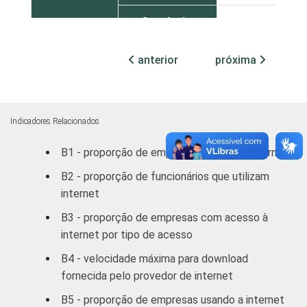
Comércio;
reparação de
veículos
anterior
próxima
automotores,
70
objetos
pessoais
e domésticos
Indicadores Relacionados
B1 - proporção de empresas que usam internet
Transporte,
Armazenagem
B2 - proporção de funcionários que utilizam
70
e
internet
Comunicações
B3 - proporção de empresas com acesso à
internet por tipo de acesso
Atividades
imobiliárias,
B4 - velocidade máxima para download
aluguéis e
fornecida pelo provedor de internet
69
serviços
B5 - proporção de empresas usando a internet
prestados às