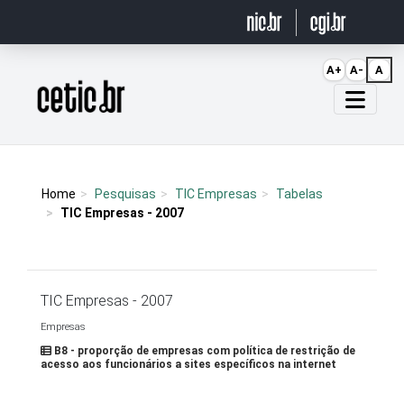
Ir para o conteúdo
A+
A-
A
Página inicial
Home
Pesquisas
TIC Empresas
Tabelas
TIC Empresas - 2007
TIC Empresas - 2007
Empresas
B8 - proporção de empresas com política de restrição de
acesso aos funcionários a sites específicos na internet