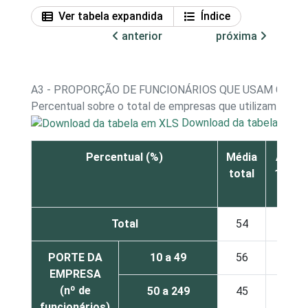
Ver tabela expandida
Índice
anterior
próxima
A3 - PROPORÇÃO DE FUNCIONÁRIOS QUE USAM COM
Percentual sobre o total de empresas que utilizam com
Download da tabela em X
Percentual (%)
Média
Até
total
10%
Total
54
18
PORTE DA
10 a 49
56
17
EMPRESA
(nº de
50 a 249
45
23
funcionários)