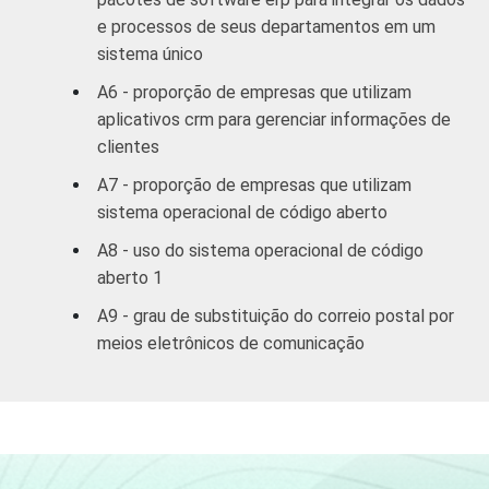
e processos de seus departamentos em um
2
Outros
42
27
sistema único
1
Base: 2.182 empresas que utilizam
A6 - proporção de empresas que utilizam
computadores, com 10 ou mais funcionários,
aplicativos crm para gerenciar informações de
que constituem os seguintes segmentos da
clientes
CNAE 1.0: seção D, F, G, H, I, K e a seção O
A7 - proporção de empresas que utilizam
sem os grupos 90 e 91. Respostas
sistema operacional de código aberto
referentes a outubro de 2007.
2
A categoria "Outros" reúne os segmentos H
A8 - uso do sistema operacional de código
- Alojamento e Alimentação e O - Outros
aberto 1
Serviços Coletivos Sociais e Pessoais (sem
A9 - grau de substituição do correio postal por
os grupos 90 - Limpeza Urbana e Esgoto e
meios eletrônicos de comunicação
Atividades Relacionadas e 91 - Atividades
Associativas).
Veja a tabela de
erros estatísticos
aproximados
para cada variável este
indicador.
Fonte: NIC.br - out/nov 2007