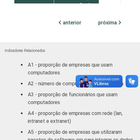
reparação de
veículos
automotores,
61
9
anterior
próxima
objetos
pessoais
e domésticos
Indicadores Relacionados
Transporte,
A1 - proporção de empresas que usam
Armazenagem
55
22
computadores
e
Comunicações
A2 - número de computadores por empresa 1
A3 - proporção de funcionários que usam
Atividades
computadores
imobiliárias,
aluguéis e
A4 - proporção de empresas com rede (lan,
77
11
serviços
intranet e extranet)
prestados às
A5 - proporção de empresas que utilizaram
empresas
pacotes de software erp para integrar os dados