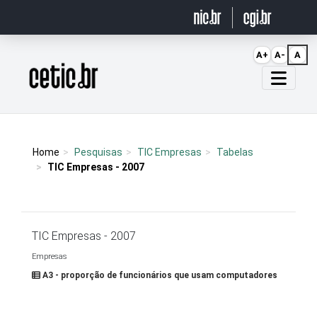
Ir para o conteúdo
A+
A-
A
Página inicial
Home
Pesquisas
TIC Empresas
Tabelas
TIC Empresas - 2007
TIC Empresas - 2007
Empresas
A3 - proporção de funcionários que usam computadores