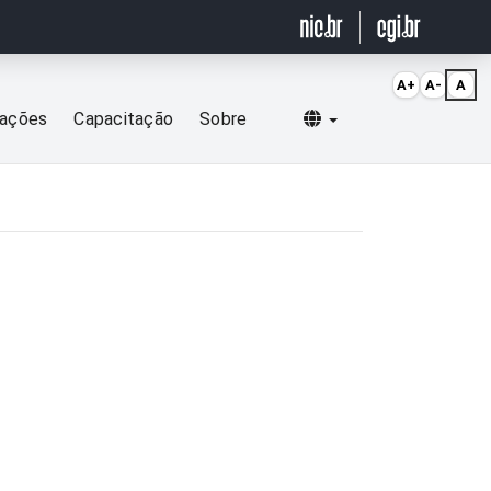
A+
A-
A
Selecionar idioma
cações
Capacitação
Sobre