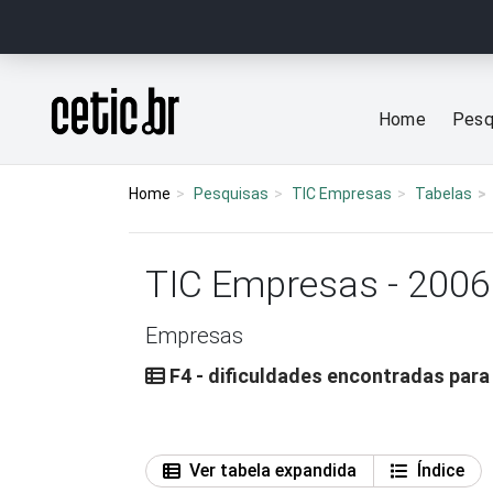
Ir para o conteúdo
Página inicial
Home
Pesq
Home
Pesquisas
TIC Empresas
Tabelas
TIC Empresas - 2006
Empresas
F4 - dificuldades encontradas para 
Ver tabela expandida
Índice