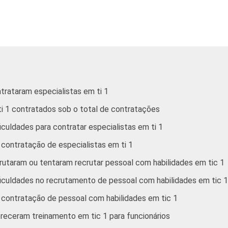
51,17
71,36
50,38
53,97
88,14
54,55
trataram especialistas em ti 1
41,04
90,80
78,12
ti 1 contratados sob o total de contratações
culdades para contratar especialistas em ti 1
63,59
77,50
47,55
 contratação de especialistas em ti 1
rutaram ou tentaram recrutar pessoal com habilidades em tic 1
iculdades no recrutamento de pessoal com habilidades em tic 1
59,94
89,50
63,63
a contratação de pessoal com habilidades em tic 1
receram treinamento em tic 1 para funcionários