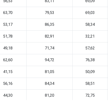
56,53
83,11
69,09
63,70
79,53
69,03
53,17
86,35
58,34
51,78
82,91
32,21
49,18
71,74
57,62
62,60
94,72
76,38
41,15
81,05
50,09
56,16
84,34
58,51
44,30
81,20
72,75
35,28
94,25
78,91