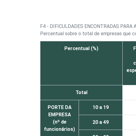
F4 - DIFICULDADES ENCONTRADAS PARA 
Percentual sobre o total de empresas que co
Percentual (%)
F
c
esp
Total
PORTE DA
10 a 19
EMPRESA
(nº de
20 a 49
funcionários)