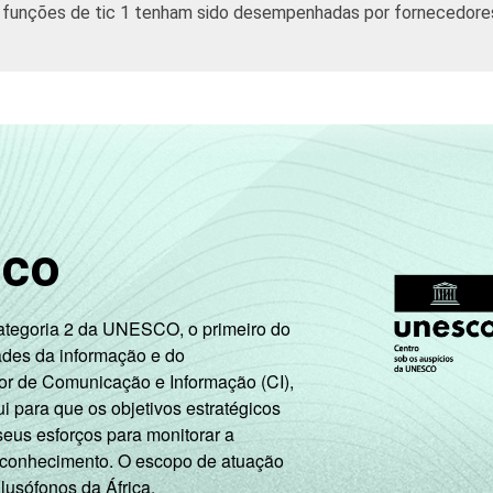
 funções de tic 1 tenham sido desempenhadas por fornecedore
57,97
88,69
55,28
26,55
20,15
93,60
a capacidade de especificar, desenhar, desenvolver, instalar, o
sco
u tentaram contratar especialistas em TI mas tiveram dificuld
NAE: seção D, F, G, I, K e grupos 55.1, 55.2, 92.1 e 92.2. Resp
Categoria 2 da UNESCO, o primeiro do
ades da informação e do
or de Comunicação e Informação (CI),
 para que os objetivos estratégicos
seus esforços para monitorar a
 conhecimento. O escopo de atuação
 lusófonos da África.