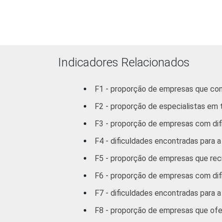
MERCADOS
Indústria de
DE
Transformação
ATUAÇÃO -
CNAE
Construção
Indicadores Relacionados
Comércio/
F1 - proporção de empresas que con
Reparação de
F2 - proporção de especialistas em 
Autos
F3 - proporção de empresas com difi
Hotel/
F4 - dificuldades encontradas para a
Alimentação
F5 - proporção de empresas que rec
Transp./
F6 - proporção de empresas com dif
Armaz./
Comunicação
F7 - dificuldades encontradas para 
F8 - proporção de empresas que ofe
Ativ.