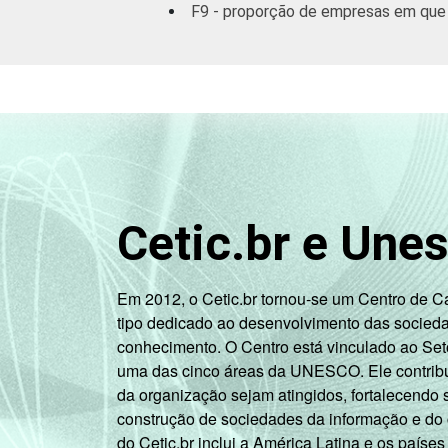
Imobiliárias,
F9 - proporção de empresas em que
aluguel e
serviços
Ativ. Cinema/
Vídeo/ Rádio/
TV
1
Especialistas em TIC ou em TI possuem 
Cetic.br e Une
pesquisar TIC e sistemas TIC.
2
Base: 148 empresas que contrataram o
constituem os seguintes segmentos da C
Em 2012, o Cetic.br tornou-se um Centro de 
meses.
tipo dedicado ao desenvolvimento das socied
Fonte: NIC.br - Ago/Nov 2006.
conhecimento. O Centro está vinculado ao Set
uma das cinco áreas da UNESCO. Ele contribui
da organização sejam atingidos, fortalecendo 
construção de sociedades da informação e do
do Cetic.br inclui a América Latina e os países