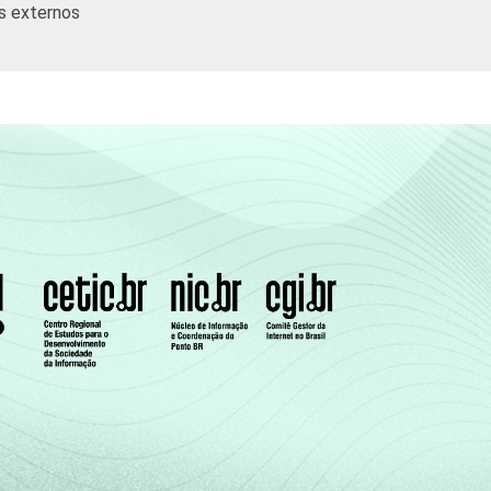
s externos
56,96
0,00
20,15
0,00
perar, dar suporte, manter, gerenciar e
ades, com 10 funcionários ou mais, que
ostas múltiplas referentes aos últimos doze