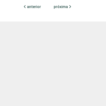
anterior
próxima
53,29
1,28
32,84
4,41
60,74
0,00
38,68
0,00
53,93
0,69