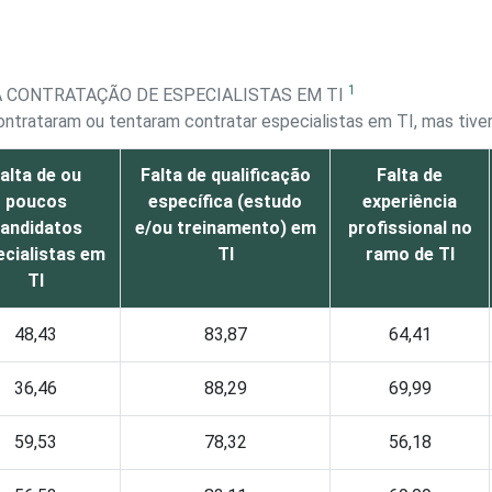
1
A CONTRATAÇÃO DE ESPECIALISTAS EM TI
ntrataram ou tentaram contratar especialistas em TI, mas tive
alta de ou
Falta de qualificação
Falta de
poucos
específica (estudo
experiência
andidatos
e/ou treinamento) em
profissional no
ecialistas em
TI
ramo de TI
TI
48,43
83,87
64,41
36,46
88,29
69,99
59,53
78,32
56,18