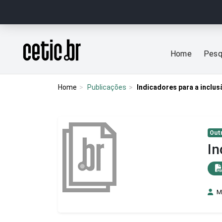
Ir para o conteúdo
Página inicial
Home
Pesq
Home
Publicações
Indicadores para a inclus
Out
In
M