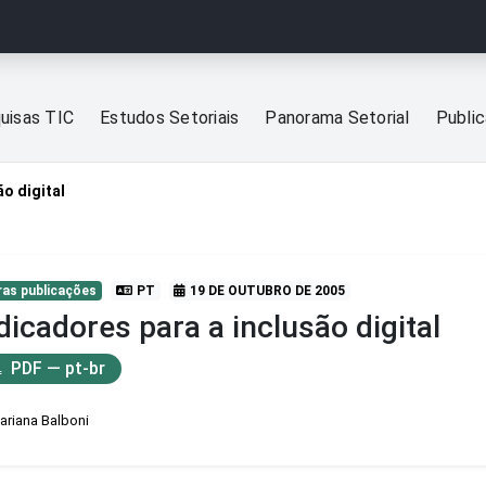
uisas TIC
Estudos Setoriais
Panorama Setorial
Publi
ão digital
ras publicações
PT
19 DE OUTUBRO DE 2005
dicadores para a inclusão digital
PDF — pt-br
ariana Balboni