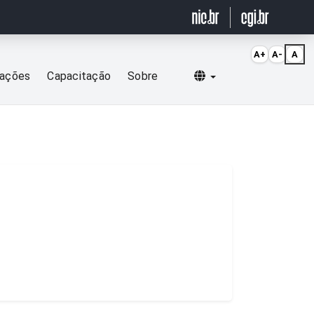
A+
A-
A
Selecionar idioma
cações
Capacitação
Sobre