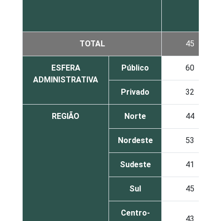
TOTAL
45
ESFERA
Público
60
ADMINISTRATIVA
Privado
32
REGIÃO
Norte
44
Nordeste
53
Sudeste
41
Sul
45
Centro-
43