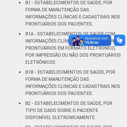
B1 - ESTABELECIMENTOS DE SAÚDE, POR
FORMA DE MANUTENÇÃO DAS
IDENTIFICAÇÃO DE
UBS
66
INFORMAÇÕES CLÍNICAS E CADASTRAIS NOS
UNIDADE BÁSICA
PRONTUÁRIOS DOS PACIENTES
DE SAÚDE
Não UBS
34
B1A - ESTABELECIMENTOS DE SAÚDE COM
LOCALIZAÇÃO
Capital
45
INFORMAÇÕES CLÍNICAS E CADASTRAIS NOS
PRONTUÁRIOS EM FORMATO ELETRÔNICO,
Interior
46
POR IMPRESSÃO OU NÃO DOS PRONTUÁRIOS
ELETRÔNICOS
Fonte: CGI.br/NIC.br, Centro Regional de
B1B - ESTABELECIMENTOS DE SAÚDE, POR
Estudos para o Desenvolvimento da
FORMA DE MANUTENÇÃO DAS
Sociedade da Informação (Cetic.br),
INFORMAÇÕES CLÍNICAS E CADASTRAIS NOS
Pesquisa sobre o uso das tecnologias de
PRONTUÁRIOS DOS PACIENTES
informação e comunicação nos
estabelecimentos de saúde brasileiros – TIC
B2 - ESTABELECIMENTOS DE SAÚDE, POR
Saúde 2023. ¹Cada item apresentado se
TIPO DE DADO SOBRE O PACIENTE
refere apenas aos resultados da alternativa
DISPONÍVEL ELETRONICAMENTE
'sim'.