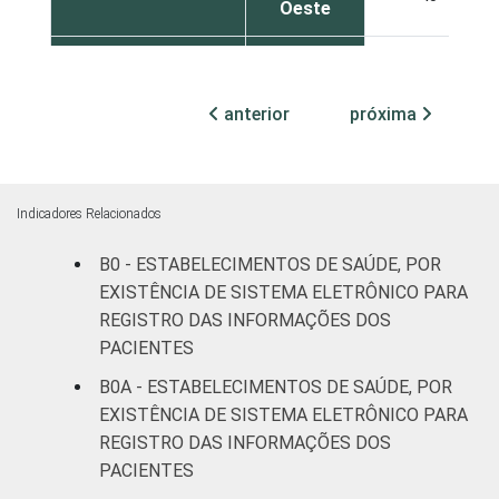
Oeste
TIPO DE
Sem
48
ESTABELECIMENTO
internação
anterior
próxima
Com
internação
39
(até 50
Indicadores Relacionados
leitos)
B0 - ESTABELECIMENTOS DE SAÚDE, POR
Com
EXISTÊNCIA DE SISTEMA ELETRÔNICO PARA
internação
68
REGISTRO DAS INFORMAÇÕES DOS
(mais de
PACIENTES
50 leitos)
B0A - ESTABELECIMENTOS DE SAÚDE, POR
Serviço de
EXISTÊNCIA DE SISTEMA ELETRÔNICO PARA
apoio à
REGISTRO DAS INFORMAÇÕES DOS
22
diagnose e
PACIENTES
terapia