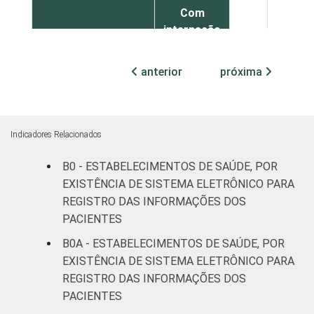
Com
internação
73
27
(até 50
leitos)
anterior
próxima
Com
internação
96
4
(mais de
Indicadores Relacionados
50 leitos)
B0 - ESTABELECIMENTOS DE SAÚDE, POR
Serviço de
EXISTÊNCIA DE SISTEMA ELETRÔNICO PARA
apoio à
REGISTRO DAS INFORMAÇÕES DOS
92
7
diagnose e
PACIENTES
terapia
B0A - ESTABELECIMENTOS DE SAÚDE, POR
EXISTÊNCIA DE SISTEMA ELETRÔNICO PARA
IDENTIFICAÇÃO DE
UBS
90
10
REGISTRO DAS INFORMAÇÕES DOS
UNIDADE BÁSICA
PACIENTES
DE SAÚDE
Não UBS
86
13