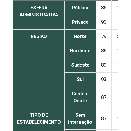
ESFERA
Público
85
14
ADMINISTRATIVA
Privado
90
9
REGIÃO
Norte
79
21
Nordeste
85
15
Sudeste
89
10
Sul
93
6
Centro-
87
13
Oeste
TIPO DE
Sem
87
12
ESTABELECIMENTO
internação