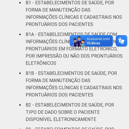
B1 - ESTABELECIMENTOS DE SAÚDE, POR
LOCALIZAÇÃO
Capital
89
10
FORMA DE MANUTENÇÃO DAS
INFORMAÇÕES CLÍNICAS E CADASTRAIS NOS
Interior
87
12
PRONTUÁRIOS DOS PACIENTES
B1A - ESTABELECIMENTOS DE SAÚDE COM
Fonte: CGI.br/NIC.br, Centro Regional de
INFORMAÇÕES CLÍNICAS E CADASTRAIS NOS
Estudos para o Desenvolvimento da
PRONTUÁRIOS EM FORMATO ELETRÔNICO,
Sociedade da Informação (Cetic.br),
POR IMPRESSÃO OU NÃO DOS PRONTUÁRIOS
Pesquisa sobre o uso das tecnologias de
ELETRÔNICOS
informação e comunicação nos
estabelecimentos de saúde brasileiros – TIC
B1B - ESTABELECIMENTOS DE SAÚDE, POR
Saúde 2023.
FORMA DE MANUTENÇÃO DAS
INFORMAÇÕES CLÍNICAS E CADASTRAIS NOS
PRONTUÁRIOS DOS PACIENTES
B2 - ESTABELECIMENTOS DE SAÚDE, POR
TIPO DE DADO SOBRE O PACIENTE
DISPONÍVEL ELETRONICAMENTE