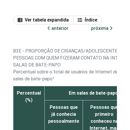
Ver tabela expandida
Índice
anterior
próxima
B3E - PROPORÇÃO DE CRIANÇAS/ADOLESCENTES, PO
PESSOAS COM QUEM FIZERAM CONTATO NA INTERNET
SALAS DE BATE-PAPO
Percentual sobre o total de usuários de Internet de 11 
salas de bate-papo¹
Percentual
Em salas de bate-papo, exc
(%)
Pessoas que
Pessoas que
já conhecia
primeiro
pessoalmente
conheceu na
Internet, mas