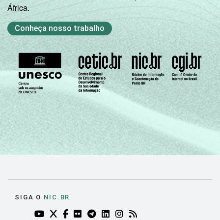
África.
Conheça nosso trabalho
SIGA O
NIC.BR
YOUTUBE DO NIC.BR (ABRE EM NOVA ABA)
TWITTER DO NIC.BR (ABRE EM NOVA ABA)
FACEBOOK DO NIC.BR (ABRE EM NOVA AB
FLICKR DO NIC.BR (ABRE EM NOVA AB
TELEGRAM DO NIC.BR (ABRE EM N
LINKEDIN DO NIC.BR (ABRE EM
INSTAGRAM DO NIC.BR (AB
RSS DO NIC.BR (ABRE 