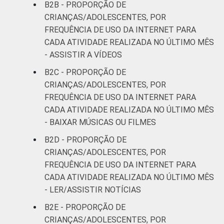
RENDA
Até 1 SM
44
29
B2B - PROPORÇÃO DE
FAMILIAR
CRIANÇAS/ADOLESCENTES, POR
Mais de 1
FREQUÊNCIA DE USO DA INTERNET PARA
45
30
SM até 2 SM
CADA ATIVIDADE REALIZADA NO ÚLTIMO MÊS
- ASSISTIR A VÍDEOS
Mais de 2
46
31
B2C - PROPORÇÃO DE
SM até 3 SM
CRIANÇAS/ADOLESCENTES, POR
FREQUÊNCIA DE USO DA INTERNET PARA
Mais de 3
37
19
CADA ATIVIDADE REALIZADA NO ÚLTIMO MÊS
SM
- BAIXAR MÚSICAS OU FILMES
CLASSE
AB
59
27
B2D - PROPORÇÃO DE
SOCIAL
CRIANÇAS/ADOLESCENTES, POR
C
41
24
FREQUÊNCIA DE USO DA INTERNET PARA
CADA ATIVIDADE REALIZADA NO ÚLTIMO MÊS
DE
34
30
- LER/ASSISTIR NOTÍCIAS
B2E - PROPORÇÃO DE
¹Base: 896 usuários de Internet de 11 a 17
CRIANÇAS/ADOLESCENTES, POR