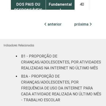
DOS PAIS OU
Fundamental
40
20
RESPONSÁVEIS
I
Fundamental
anterior
próxima
44
32
II
Médio ou
50
32
mais
Indicadores Relacionados
FAIXA ETÁRIA
B1 - PROPORÇÃO DE
De 11 a 12
39
35
DA CRIANÇA OU
anos
CRIANÇAS/ADOLESCENTES, POR ATIVIDADES
DO
REALIZADAS NA INTERNET NO ÚLTIMO MÊS
ADOLESCENTE
De 13 a 14
B2A - PROPORÇÃO DE
38
20
anos
CRIANÇAS/ADOLESCENTES, POR
FREQUÊNCIA DE USO DA INTERNET PARA
De 15 a 17
54
27
CADA ATIVIDADE REALIZADA NO ÚLTIMO MÊS
anos
- TRABALHO ESCOLAR