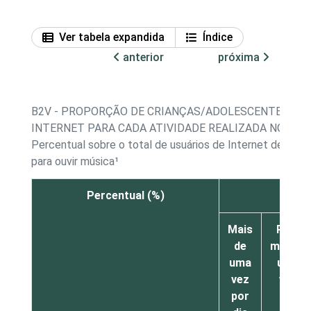
Ver tabela expandida
Índice
anterior
próxima
B2V - PROPORÇÃO DE CRIANÇAS/ADOLESCENTES, PO
INTERNET PARA CADA ATIVIDADE REALIZADA NO ÚLT
Percentual sobre o total de usuários de Internet de 11 a
para ouvir música¹
Percentual (%)
Ouviu
Mais
Pelo
de
menos
uma
uma
vez
vez
por
por