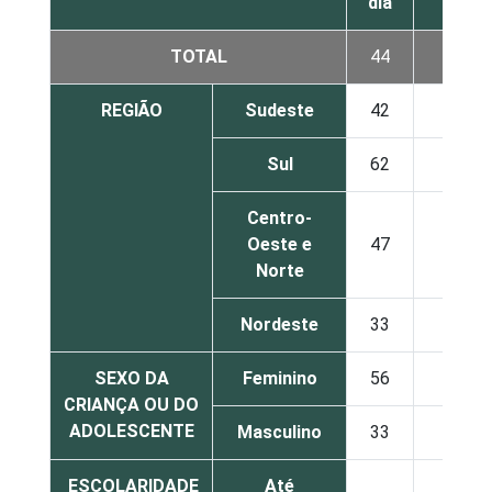
dia
dia
TOTAL
44
26
REGIÃO
Sudeste
42
22
Sul
62
21
Centro-
Oeste e
47
34
Norte
Nordeste
33
34
SEXO DA
Feminino
56
27
CRIANÇA OU DO
ADOLESCENTE
Masculino
33
25
ESCOLARIDADE
Até