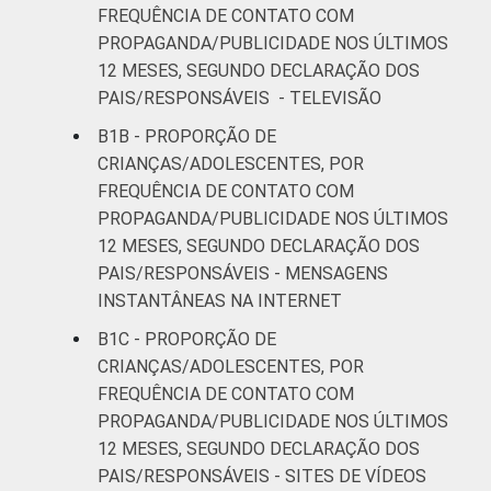
24
76
FREQUÊNCIA DE CONTATO COM
anos
PROPAGANDA/PUBLICIDADE NOS ÚLTIMOS
12 MESES, SEGUNDO DECLARAÇÃO DOS
RENDA
Até 1 SM
9
91
PAIS/RESPONSÁVEIS - TELEVISÃO
FAMILIAR
Mais de 1
B1B - PROPORÇÃO DE
16
83
SM até 2 SM
CRIANÇAS/ADOLESCENTES, POR
FREQUÊNCIA DE CONTATO COM
Mais de 2
PROPAGANDA/PUBLICIDADE NOS ÚLTIMOS
31
69
SM até 3 SM
12 MESES, SEGUNDO DECLARAÇÃO DOS
PAIS/RESPONSÁVEIS - MENSAGENS
Mais de 3
INSTANTÂNEAS NA INTERNET
45
53
SM
B1C - PROPORÇÃO DE
CRIANÇAS/ADOLESCENTES, POR
CLASSE
AB
46
53
FREQUÊNCIA DE CONTATO COM
SOCIAL
PROPAGANDA/PUBLICIDADE NOS ÚLTIMOS
C
21
78
12 MESES, SEGUNDO DECLARAÇÃO DOS
PAIS/RESPONSÁVEIS - SITES DE VÍDEOS
DE
7
91