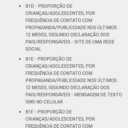
B1D - PROPORÇÃO DE
¹Base: 1 813 usuários de Internet de 9 a 17
CRIANÇAS/ADOLESCENTES, POR
anos que viram alguma
FREQUÊNCIA DE CONTATO COM
propaganda/publicidade de algum produto ou
PROPAGANDA/PUBLICIDADE NOS ÚLTIMOS
marca. Dados coletados entre setembro de
12 MESES, SEGUNDO DECLARAÇÃO DOS
2013 e janeiro de 2014.
PAIS/RESPONSÁVEIS - SITE DE UMA REDE
Fonte: NIC.br - set/2013 a jan/2014
SOCIAL
B1E - PROPORÇÃO DE
CRIANÇAS/ADOLESCENTES, POR
FREQUÊNCIA DE CONTATO COM
PROPAGANDA/PUBLICIDADE NOS ÚLTIMOS
12 MESES, SEGUNDO DECLARAÇÃO DOS
PAIS/RESPONSÁVEIS - MENSAGEM DE TEXTO
SMS NO CELULAR
B1F - PROPORÇÃO DE
CRIANÇAS/ADOLESCENTES, POR
FREQUÊNCIA DE CONTATO COM