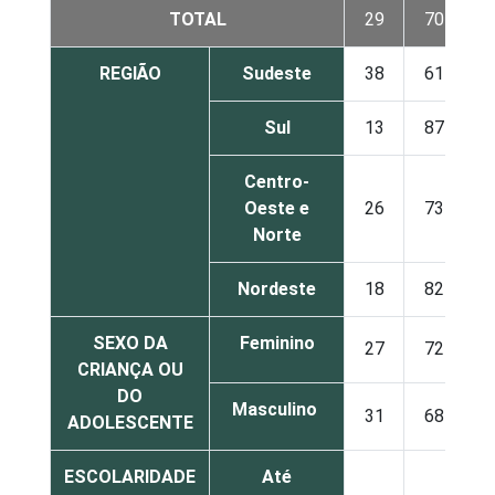
TOTAL
29
70
REGIÃO
Sudeste
38
61
Sul
13
87
Centro-
Oeste e
26
73
Norte
Nordeste
18
82
SEXO DA
Feminino
27
72
CRIANÇA OU
DO
Masculino
31
68
ADOLESCENTE
ESCOLARIDADE
Até