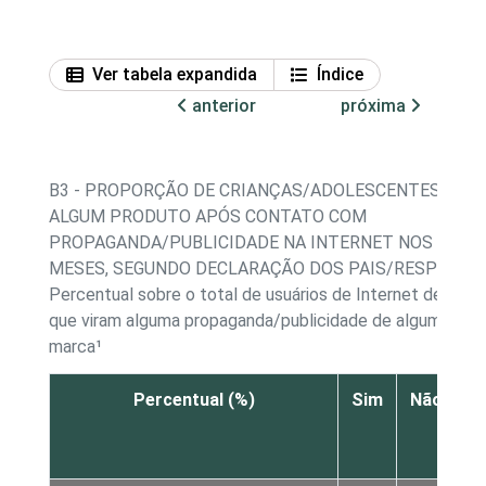
Ver tabela expandida
Índice
anterior
próxima
B3 - PROPORÇÃO DE CRIANÇAS/ADOLESCENTES QUE
ALGUM PRODUTO APÓS CONTATO COM
PROPAGANDA/PUBLICIDADE NA INTERNET NOS ÚLTIM
MESES, SEGUNDO DECLARAÇÃO DOS PAIS/RESPONSÁ
Percentual sobre o total de usuários de Internet de 9 a 
que viram alguma propaganda/publicidade de algum prod
marca¹
Percentual (%)
Sim
Não
s