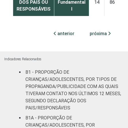
DOS PAIS OU
Fundamental
14
86
RESPONSÁVEIS
I
Fundamental
39
61
II
anterior
próxima
Médio ou
34
65
mais
Indicadores Relacionados
FAIXA ETÁRIA
De 9 a 10
24
75
DA CRIANÇA
anos
B1 - PROPORÇÃO DE
OU DO
CRIANÇAS/ADOLESCENTES, POR TIPOS DE
ADOLESCENTE
De 11 a 12
PROPAGANDA/PUBLICIDADE COM AS QUAIS
34
64
anos
TIVERAM CONTATO NOS ÚLTIMOS 12 MESES,
SEGUNDO DECLARAÇÃO DOS
De 13 a 14
PAIS/RESPONSÁVEIS
36
63
anos
B1A - PROPORÇÃO DE
CRIANÇAS/ADOLESCENTES, POR
De 15 a 17