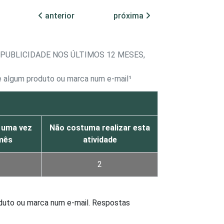
anterior
próxima
UBLICIDADE NOS ÚLTIMOS 12 MESES,
de algum produto ou marca num e-mail¹
 uma vez
Não costuma realizar esta
mês
atividade
2
oduto ou marca num e-mail. Respostas