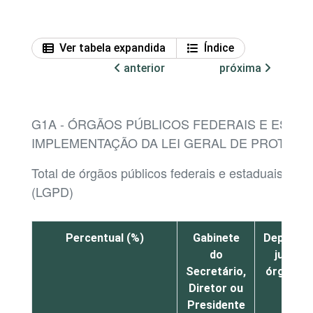
Ver tabela expandida
Índice
anterior
próxima
G1A - ÓRGÃOS PÚBLICOS FEDERAIS E ESTA
IMPLEMENTAÇÃO DA LEI GERAL DE PROTEÇÃ
Total de órgãos públicos federais e estaduais co
(LGPD)
Percentual (%)
Gabinete
Departa
do
jurídic
Secretário,
órgão pú
Diretor ou
Presidente