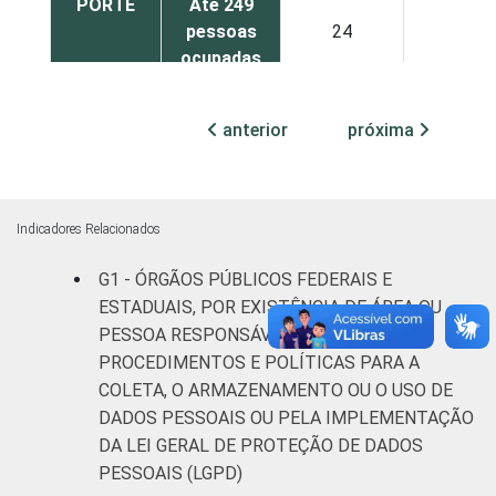
PORTE
Até 249
pessoas
24
10
ocupadas
De 250 ou
anterior
próxima
mais
23
11
pessoas
ocupadas
Indicadores Relacionados
Não
40
6
declarado
G1 - ÓRGÃOS PÚBLICOS FEDERAIS E
ESTADUAIS, POR EXISTÊNCIA DE ÁREA OU
Fonte: CGI.br/NIC.br, Centro Regional de
PESSOA RESPONSÁVEL POR
Estudos para o Desenvolvimento da
PROCEDIMENTOS E POLÍTICAS PARA A
Sociedade da Informação (Cetic.br),
COLETA, O ARMAZENAMENTO OU O USO DE
Pesquisa sobre o uso das tecnologias de
DADOS PESSOAIS OU PELA IMPLEMENTAÇÃO
informação e comunicação no setor público
DA LEI GERAL DE PROTEÇÃO DE DADOS
brasileiro – TIC Governo Eletrônico 2023.
PESSOAIS (LGPD)