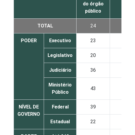
do órgão
público
TOTAL
24
10
PODER
Executivo
23
12
Legislativo
20
4
Judiciário
36
1
Ministério
43
0
Público
NÍVEL DE
Federal
39
1
GOVERNO
Estadual
22
12