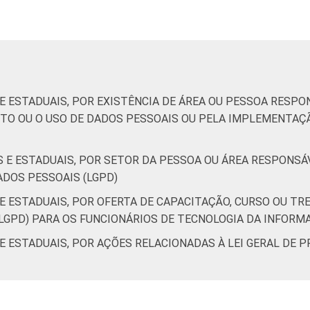
6
19
11
de Estudos para o Desenvolvimento da Sociedade da Informação 
 E ESTADUAIS, POR EXISTÊNCIA DE ÁREA OU PESSOA RESP
o no setor público brasileiro – TIC Governo Eletrônico 2023.
TO OU O USO DE DADOS PESSOAIS OU PELA IMPLEMENTAÇÃ
IS E ESTADUAIS, POR SETOR DA PESSOA OU ÁREA RESPON
ADOS PESSOAIS (LGPD)
 E ESTADUAIS, POR OFERTA DE CAPACITAÇÃO, CURSO OU TR
LGPD) PARA OS FUNCIONÁRIOS DE TECNOLOGIA DA INFORM
 E ESTADUAIS, POR AÇÕES RELACIONADAS À LEI GERAL DE 