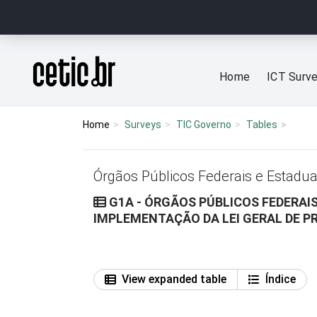
Ir para o conteúdo
Página inicial
Home
ICT Surv
Home
Surveys
TIC Governo
Tables
Órgãos Públicos Federais e Estadua
G1A - ÓRGÃOS PÚBLICOS FEDERAIS
IMPLEMENTAÇÃO DA LEI GERAL DE P
View expanded table
Índice