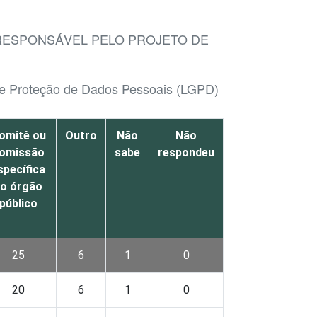
 RESPONSÁVEL PELO PROJETO DE
 de Proteção de Dados Pessoais (LGPD)
omitê ou
Outro
Não
Não
omissão
sabe
respondeu
specífica
o órgão
público
25
6
1
0
20
6
1
0