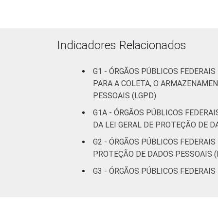
ocupadas
Não
40
declarado
Indicadores Relacionados
Fonte: CGI.br/NIC.br, Centro Regional 
G1 - ÓRGÃOS PÚBLICOS FEDERAIS
tecnologias de informação e comunicaçã
PARA A COLETA, O ARMAZENAMEN
PESSOAIS (LGPD)
G1A - ÓRGÃOS PÚBLICOS FEDERA
DA LEI GERAL DE PROTEÇÃO DE D
G2 - ÓRGÃOS PÚBLICOS FEDERAIS
PROTEÇÃO DE DADOS PESSOAIS (
G3 - ÓRGÃOS PÚBLICOS FEDERAIS