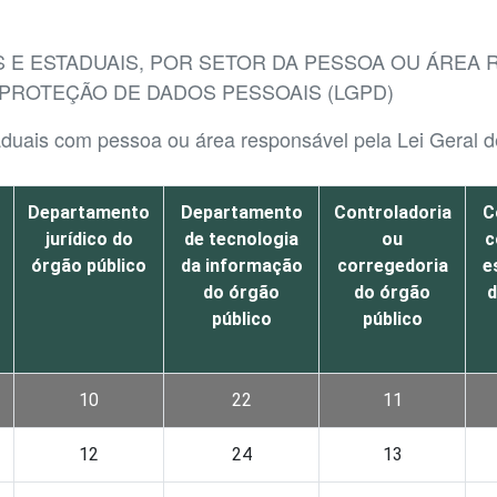
S E ESTADUAIS, POR SETOR DA PESSOA OU ÁREA
 PROTEÇÃO DE DADOS PESSOAIS (LGPD)
staduais com pessoa ou área responsável pela Lei Geral
Departamento
Departamento
Controladoria
C
jurídico do
de tecnologia
ou
c
órgão público
da informação
corregedoria
e
do órgão
do órgão
d
público
público
10
22
11
12
24
13