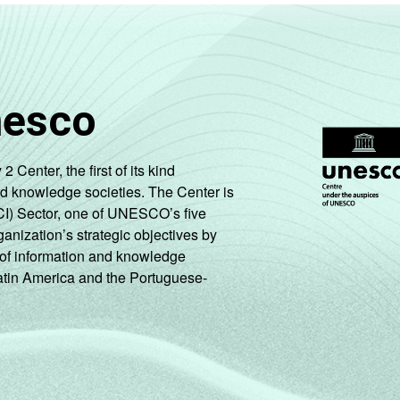
nesco
enter, the first of its kind
nd knowledge societies. The Center is
CI) Sector, one of UNESCO’s five
ganization’s strategic objectives by
ng of information and knowledge
Latin America and the Portuguese-