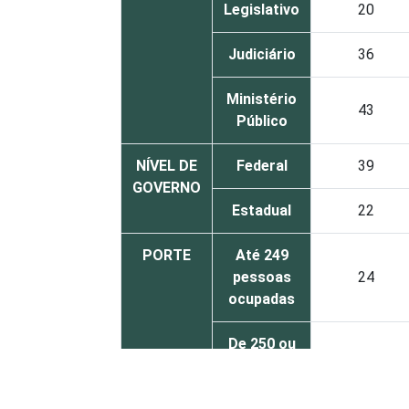
Legislativo
20
Judiciário
36
Ministério
43
Público
NÍVEL DE
Federal
39
GOVERNO
Estadual
22
PORTE
Até 249
pessoas
24
ocupadas
De 250 ou
mais
23
pessoas