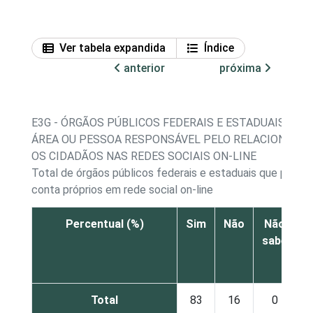
Ver tabela expandida
Índice
anterior
próxima
E3G - ÓRGÃOS PÚBLICOS FEDERAIS E ESTADUAIS QU
ÁREA OU PESSOA RESPONSÁVEL PELO RELACIONAM
OS CIDADÃOS NAS REDES SOCIAIS ON-LINE
Total de órgãos públicos federais e estaduais que possue
conta próprios em rede social on-line
Percentual (%)
Sim
Não
Não
sabe
r
Total
83
16
0