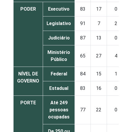
PODER
Executivo
83
17
0
Legislativo
91
7
2
Judiciário
87
13
0
Ministério
65
27
4
Público
NÍVEL DE
Federal
84
15
1
GOVERNO
Estadual
83
16
0
PORTE
Até 249
pessoas
77
22
0
ocupadas
De 250 ou