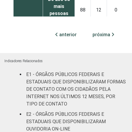
mais
88
12
0
pessoas
ocupadas
anterior
próxima
Não
79
18
3
declarado
Fonte: CGI.br/NIC.br, Centro Regional de
Indicadores Relacionados
Estudos para o Desenvolvimento da
Sociedade da Informação (Cetic.br),
E1 - ÓRGÃOS PÚBLICOS FEDERAIS E
Pesquisa sobre o uso das tecnologias de
ESTADUAIS QUE DISPONIBILIZARAM FORMAS
informação e comunicação no setor público
DE CONTATO COM OS CIDADÃOS PELA
brasileiro - TIC Governo Eletrônico 2019.
INTERNET NOS ÚLTIMOS 12 MESES, POR
TIPO DE CONTATO
E2 - ÓRGÃOS PÚBLICOS FEDERAIS E
ESTADUAIS QUE DISPONIBILIZARAM
OUVIDORIA ON-LINE