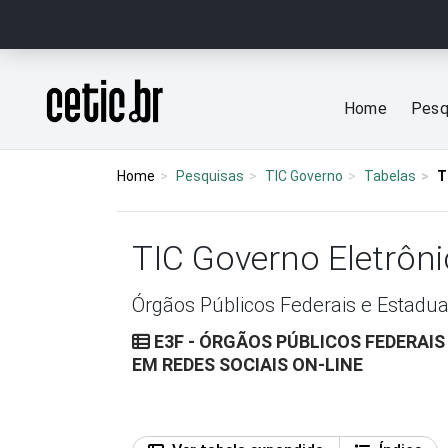
Ir para o conteúdo
Página inicial
Home
Pesq
Home
Pesquisas
TIC Governo
Tabelas
T
TIC Governo Eletrôni
Órgãos Públicos Federais e Estadua
E3F - ÓRGÃOS PÚBLICOS FEDERAI
EM REDES SOCIAIS ON-LINE