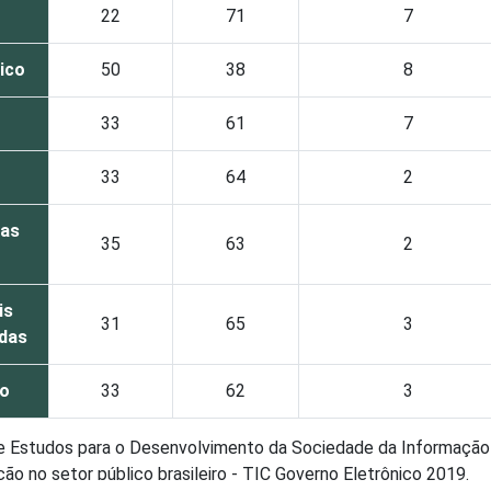
22
71
7
lico
50
38
8
33
61
7
33
64
2
oas
35
63
2
is
31
65
3
das
do
33
62
3
de Estudos para o Desenvolvimento da Sociedade da Informação 
o no setor público brasileiro - TIC Governo Eletrônico 2019.