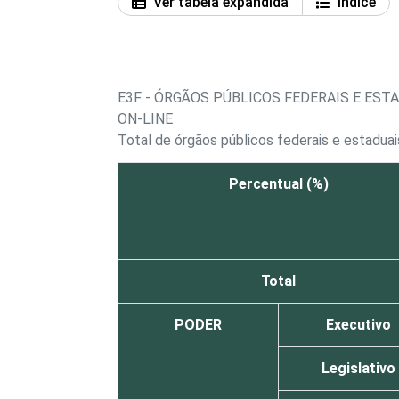
Ver tabela expandida
Índice
E3F - ÓRGÃOS PÚBLICOS FEDERAIS E ES
ON-LINE
Total de órgãos públicos federais e estaduai
Percentual (%)
Total
PODER
Executivo
Legislativo