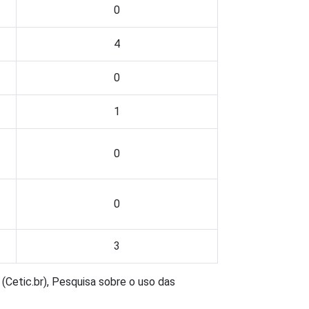
0
4
0
1
0
0
3
(Cetic.br), Pesquisa sobre o uso das