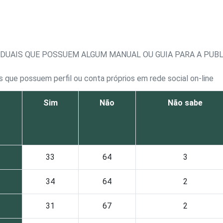
TADUAIS QUE POSSUEM ALGUM MANUAL OU GUIA PARA A PUB
s que possuem perfil ou conta próprios em rede social on-line
Sim
Não
Não sabe
33
64
3
34
64
2
31
67
2