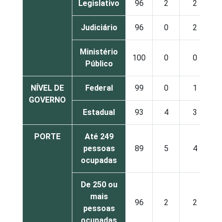
Legislativo
96
2
2
Judiciário
96
0
2
Ministério
100
0
0
Público
NÍVEL DE
Federal
99
0
1
GOVERNO
Estadual
93
4
3
PORTE
Até 249
pessoas
89
5
4
ocupadas
De 250 ou
mais
96
2
2
pessoas
ocupadas