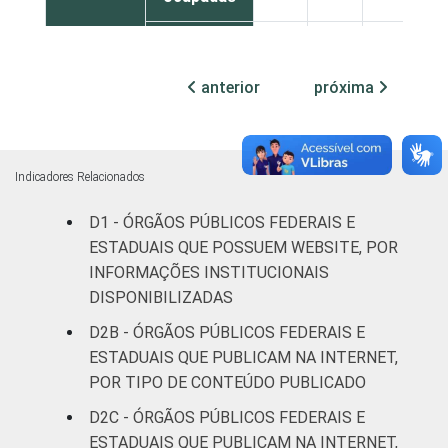
Não
99
1
0
declarado
anterior
próxima
Fonte: CGI.br/NIC.br, Centro Regional de
Estudos para o Desenvolvimento da
Sociedade da Informação (Cetic.br),
Indicadores Relacionados
Pesquisa sobre o uso das tecnologias de
informação e comunicação no setor público
D1 - ÓRGÃOS PÚBLICOS FEDERAIS E
brasileiro - TIC Governo Eletrônico 2019.
ESTADUAIS QUE POSSUEM WEBSITE, POR
INFORMAÇÕES INSTITUCIONAIS
DISPONIBILIZADAS
D2B - ÓRGÃOS PÚBLICOS FEDERAIS E
ESTADUAIS QUE PUBLICAM NA INTERNET,
POR TIPO DE CONTEÚDO PUBLICADO
D2C - ÓRGÃOS PÚBLICOS FEDERAIS E
ESTADUAIS QUE PUBLICAM NA INTERNET,