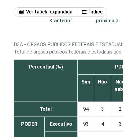
Ver tabela expandida
Índice
anterior
próxima
D3A - ÓRGÃOS PÚBLICOS FEDERAIS E ESTADUAIS, P
Total de órgãos públicos federais e estaduais que pos
Percentual (%)
PDF
Sim
Não
Não
sabe
r
Total
94
3
2
PODER
Executivo
93
4
3