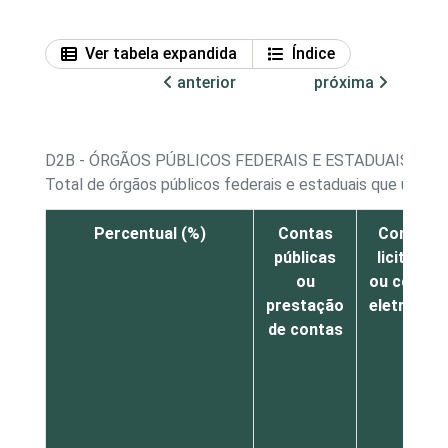
Ver tabela expandida
Índice
anterior
próxima
D2B - ÓRGÃOS PÚBLICOS FEDERAIS E ESTADUAIS QU
Total de órgãos públicos federais e estaduais que utili
Percentual (%)
Contas
Compras
públicas
licitaçõe
ou
ou compr
prestação
eletrônic
de contas