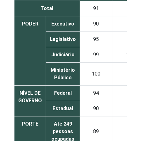
Total
91
89
PODER
Executivo
90
88
Legislativo
95
98
Judiciário
99
100
Ministério
100
96
Público
NÍVEL DE
Federal
94
98
GOVERNO
Estadual
90
88
PORTE
Até 249
pessoas
89
87
ocupadas