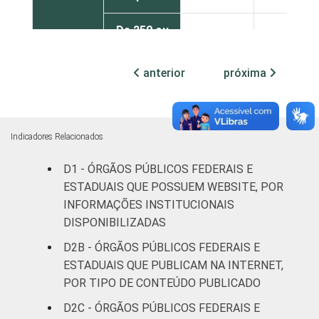
De 250 ou
mais
93
93
pessoas
anterior
próxima
ocupadas
Não
83
81
declarado
Indicadores Relacionados
D1 - ÓRGÃOS PÚBLICOS FEDERAIS E
Fonte: CGI.br/NIC.br, Centro Regional de
ESTADUAIS QUE POSSUEM WEBSITE, POR
Estudos para o Desenvolvimento da
Sociedade da Informação (Cetic.br),
INFORMAÇÕES INSTITUCIONAIS
Pesquisa sobre o uso das tecnologias de
DISPONIBILIZADAS
informação e comunicação no setor público
D2B - ÓRGÃOS PÚBLICOS FEDERAIS E
brasileiro - TIC Governo Eletrônico 2019.
ESTADUAIS QUE PUBLICAM NA INTERNET,
POR TIPO DE CONTEÚDO PUBLICADO
D2C - ÓRGÃOS PÚBLICOS FEDERAIS E