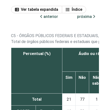
Ver tabela expandida
Índice
anterior
próxima
C5 - ÓRGÃOS PÚBLICOS FEDERAIS E ESTADUAIS, POR
Total de órgãos públicos federais e estaduais que poss
Percentual (%)
Áudio ou rádio w
Sim
Não
Não
sabe
r
Total
21
77
1