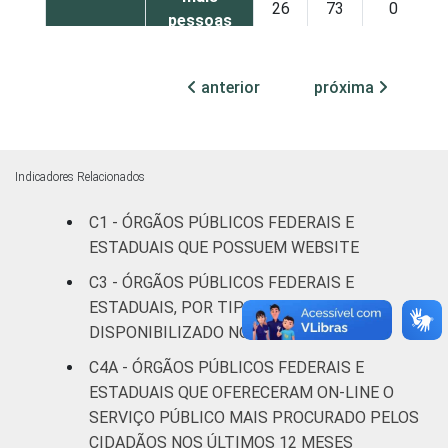
26
73
0
pessoas
ocupadas
anterior
próxima
Não
10
85
6
declarado
Fonte: CGI.br/NIC.br, Centro Regional de
Indicadores Relacionados
Estudos para o Desenvolvimento da
Sociedade da Informação (Cetic.br),
C1 - ÓRGÃOS PÚBLICOS FEDERAIS E
Pesquisa sobre o uso das tecnologias de
ESTADUAIS QUE POSSUEM WEBSITE
informação e comunicação no setor público
C3 - ÓRGÃOS PÚBLICOS FEDERAIS E
brasileiro - TIC Governo Eletrônico 2019.
ESTADUAIS, POR TIPO DE SERVIÇO
DISPONIBILIZADO NO WEBSITE
C4A - ÓRGÃOS PÚBLICOS FEDERAIS E
ESTADUAIS QUE OFERECERAM ON-LINE O
SERVIÇO PÚBLICO MAIS PROCURADO PELOS
CIDADÃOS NOS ÚLTIMOS 12 MESES