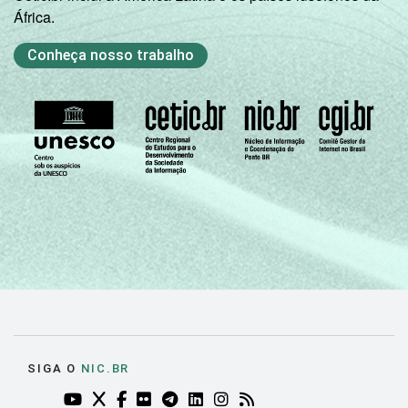
África.
Conheça nosso trabalho
SIGA O
NIC.BR
YOUTUBE DO NIC.BR (ABRE EM NOVA ABA)
TWITTER DO NIC.BR (ABRE EM NOVA ABA)
FACEBOOK DO NIC.BR (ABRE EM NOVA AB
FLICKR DO NIC.BR (ABRE EM NOVA AB
TELEGRAM DO NIC.BR (ABRE EM N
LINKEDIN DO NIC.BR (ABRE EM
INSTAGRAM DO NIC.BR (AB
RSS DO NIC.BR (ABRE 