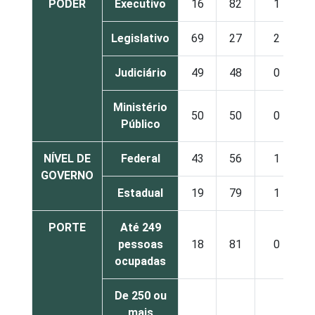
PODER
Executivo
16
82
1
Legislativo
69
27
2
Judiciário
49
48
0
Ministério
50
50
0
Público
NÍVEL DE
Federal
43
56
1
GOVERNO
Estadual
19
79
1
PORTE
Até 249
pessoas
18
81
0
ocupadas
De 250 ou
mais