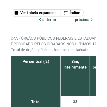
Ver tabela expandida
Índice
anterior
próxima
C4A - ÓRGÃOS PÚBLICOS FEDERAIS E ESTADUAIS QUE
PROCURADO PELOS CIDADÃOS NOS ÚLTIMOS 12 MES
Total de órgãos públicos federais e estaduais
Percentual (%)
Sim,
Sim
inteiramente
parcial
Total
33
28