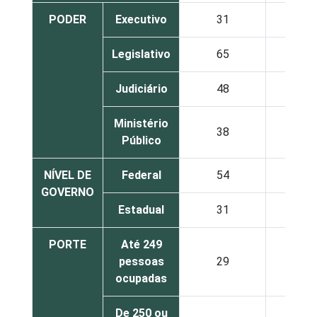
PODER
Executivo
31
28
Legislativo
65
16
Judiciário
48
39
Ministério
38
38
Público
NÍVEL DE
Federal
54
26
GOVERNO
Estadual
31
28
PORTE
Até 249
pessoas
29
27
ocupadas
De 250 ou