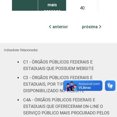
mais
40
29
pessoas
ocupadas
anterior
próxima
Não
16
30
declarado
Fonte: CGI.br/NIC.br, Centro Regional de
Indicadores Relacionados
Estudos para o Desenvolvimento da
C1 - ÓRGÃOS PÚBLICOS FEDERAIS E
Sociedade da Informação (Cetic.br),
ESTADUAIS QUE POSSUEM WEBSITE
Pesquisa sobre o uso das tecnologias de
informação e comunicação no setor público
C3 - ÓRGÃOS PÚBLICOS FEDERAIS E
brasileiro - TIC Governo Eletrônico 2019.
ESTADUAIS, POR TIPO DE SERVIÇO
DISPONIBILIZADO NO WEBSITE
C4A - ÓRGÃOS PÚBLICOS FEDERAIS E
ESTADUAIS QUE OFERECERAM ON-LINE O
SERVIÇO PÚBLICO MAIS PROCURADO PELOS