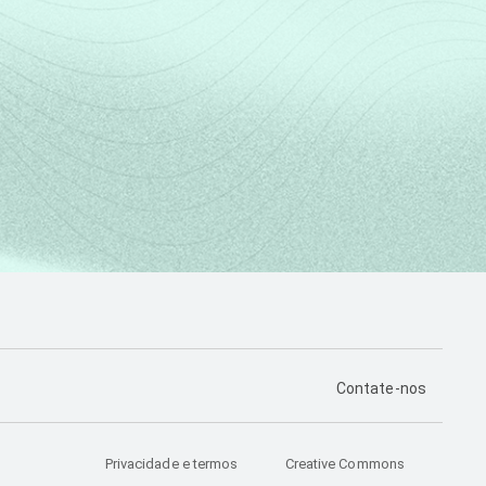
PÁGINA DE CONTA
Contate-nos
Privacidade e termos
Creative Commons