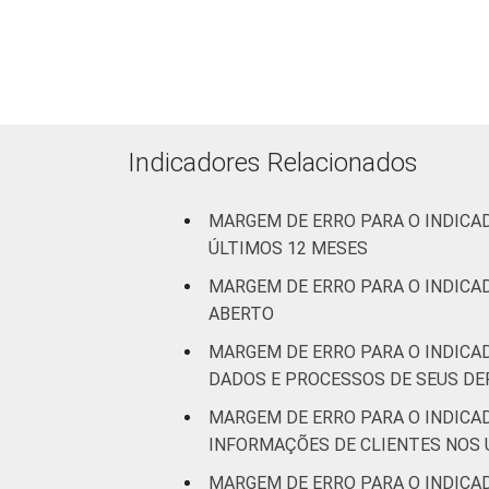
Atividades im
Indicadores Relacionados
MARGEM DE ERRO PARA O INDICA
Arte
ÚLTIMOS 12 MESES
MARGEM DE ERRO PARA O INDICAD
* Base: 1678 empresas que declararam
ABERTO
constituem os seguintes segmentos da C
coletados entre setembro de 2014 e m
MARGEM DE ERRO PARA O INDICA
Fonte: NIC.br - set 2014 / mar 2015
DADOS E PROCESSOS DE SEUS DE
MARGEM DE ERRO PARA O INDICA
INFORMAÇÕES DE CLIENTES NOS 
MARGEM DE ERRO PARA O INDICA