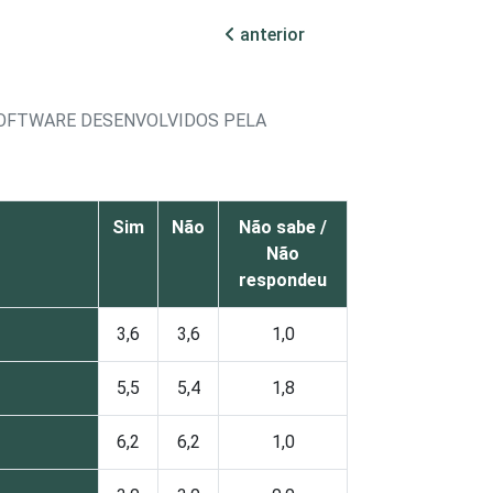
anterior
SOFTWARE DESENVOLVIDOS PELA
Sim
Não
Não sabe /
Não
respondeu
3,6
3,6
1,0
5,5
5,4
1,8
6,2
6,2
1,0