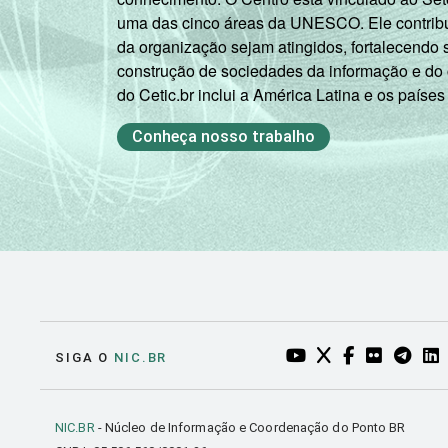
uma das cinco áreas da UNESCO. Ele contribui
da organização sejam atingidos, fortalecendo 
construção de sociedades da informação e do
do Cetic.br inclui a América Latina e os países
Conheça nosso trabalho
YOUTUBE DO NIC.BR
TWITTER DO NIC
FACEBOOK DO
FLICKR DO
TELEGR
LI
SIGA O
NIC.BR
NIC.BR
- Núcleo de Informação e Coordenação do Ponto BR