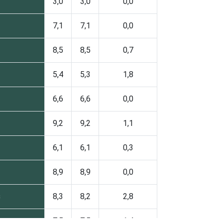
3,0
3,0
0,0
7,1
7,1
0,0
8,5
8,5
0,7
5,4
5,3
1,8
6,6
6,6
0,0
9,2
9,2
1,1
6,1
6,1
0,3
8,9
8,9
0,0
s
8,3
8,2
2,8
7,5
7,5
1,4