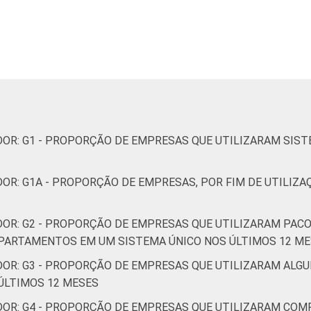
Alojamento e alimentação
obiliárias; Atividades profissionais, científicas e técnicas;
administrativas e serviços complentares
Informação e Comunicação
DOR: G1 - PROPORÇÃO DE EMPRESAS QUE UTILIZARAM SIS
s, cultura, esporte e recreação; Outras atividades de servi
OR: G1A - PROPORÇÃO DE EMPRESAS, POR FIM DE UTILIZ
 usar computador e que desenvolveram software próprio, com 
NAE 2.0 (C, F, G, H, I, J, L, M, N, R e S). Estimativa: 116426 
arço de 2015.
DOR: G2 - PROPORÇÃO DE EMPRESAS QUE UTILIZARAM PAC
PARTAMENTOS EM UM SISTEMA ÚNICO NOS ÚLTIMOS 12 M
DOR: G3 - PROPORÇÃO DE EMPRESAS QUE UTILIZARAM ALGU
ÚLTIMOS 12 MESES
DOR: G4 - PROPORÇÃO DE EMPRESAS QUE UTILIZARAM CO