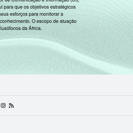
 para que os objetivos estratégicos
seus esforços para monitorar a
 conhecimento. O escopo de atuação
 lusófonos da África.
 (ABRE EM NOVA ABA)
.BR (ABRE EM NOVA ABA)
 NIC.BR (ABRE EM NOVA ABA)
 NIC.BR (ABRE EM NOVA ABA)
AM DO NIC.BR (ABRE EM NOVA ABA)
NKEDIN DO NIC.BR (ABRE EM NOVA ABA)
INSTAGRAM DO NIC.BR (ABRE EM NOVA ABA)
RSS DO NIC.BR (ABRE EM NOVA ABA)