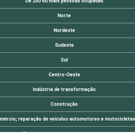
De 250 ou mais pessoas ocupadas
Norte
Nordeste
Sudeste
Sul
Centro-Oeste
Indústria de transformação
Construção
mércio; reparação de veículos automotores e motocicleta
Transporte, armazenagem e correio