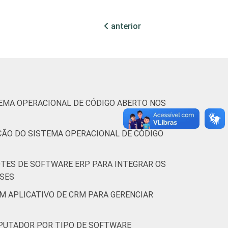
9,4
9,4
1,4
anterior
 Atividades
7,1
7,1
0,0
3,5
3,4
1,1
TEMA OPERACIONAL DE CÓDIGO ABERTO NOS
ços
7,2
7,2
0,0
AÇÃO DO SISTEMA OPERACIONAL DE CÓDIGO
10 ou mais pessoas ocupadas, que
empresas. Respostas estimuladas. Dados
OTES DE SOFTWARE ERP PARA INTEGRAR OS
ESES
M APLICATIVO DE CRM PARA GERENCIAR
MPUTADOR POR TIPO DE SOFTWARE