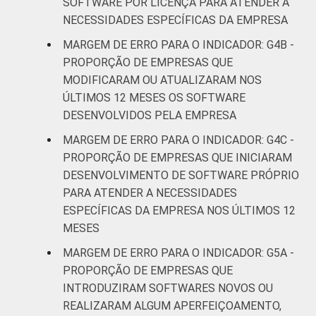
SOFTWARE POR LICENÇA PARA ATENDER A
Outras
NECESSIDADES ESPECÍFICAS DA EMPRESA
atividades de
serviços
MARGEM DE ERRO PARA O INDICADOR: G4B -
PROPORÇÃO DE EMPRESAS QUE
* Base: 1678 empresas que declararam usar
MODIFICARAM OU ATUALIZARAM NOS
computador e que desenvolveram software
ÚLTIMOS 12 MESES OS SOFTWARE
próprio, com 10 ou mais pessoas ocupadas,
DESENVOLVIDOS PELA EMPRESA
que constituem os seguintes segmentos da
MARGEM DE ERRO PARA O INDICADOR: G4C -
CNAE 2.0 (C, F, G, H, I, J, L, M, N, R e S).
PROPORÇÃO DE EMPRESAS QUE INICIARAM
Estimativa: 116426 empresas. Respostas
estimuladas. Dados coletados entre
DESENVOLVIMENTO DE SOFTWARE PRÓPRIO
setembro de 2014 e março de 2015.
PARA ATENDER A NECESSIDADES
Fonte: NIC.br - set 2014 / mar 2015
ESPECÍFICAS DA EMPRESA NOS ÚLTIMOS 12
MESES
MARGEM DE ERRO PARA O INDICADOR: G5A -
PROPORÇÃO DE EMPRESAS QUE
INTRODUZIRAM SOFTWARES NOVOS OU
REALIZARAM ALGUM APERFEIÇOAMENTO,