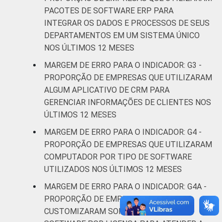
PACOTES DE SOFTWARE ERP PARA
Atividades
INTEGRAR OS DADOS E PROCESSOS DE SEUS
imobiliárias;
DEPARTAMENTOS EM UM SISTEMA ÚNICO
Atividades
NOS ÚLTIMOS 12 MESES
profissionais,
MARGEM DE ERRO PARA O INDICADOR: G3 -
científicas e
7,1
7,1
PROPORÇÃO DE EMPRESAS QUE UTILIZARAM
técnicas;
ALGUM APLICATIVO DE CRM PARA
Atividades
GERENCIAR INFORMAÇÕES DE CLIENTES NOS
administrativas
ÚLTIMOS 12 MESES
e serviços
complentares
MARGEM DE ERRO PARA O INDICADOR: G4 -
PROPORÇÃO DE EMPRESAS QUE UTILIZARAM
Informação e
COMPUTADOR POR TIPO DE SOFTWARE
3,5
3,4
Comunicação
UTILIZADOS NOS ÚLTIMOS 12 MESES
MARGEM DE ERRO PARA O INDICADOR: G4A -
Artes, cultura,
PROPORÇÃO DE EMPRESAS QUE
esporte e
CUSTOMIZARAM SOFTWARE LIVRE OU
recreação;
7,2
7,2