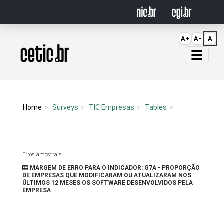
Ir para o conteúdo
A+
A-
A
Página inicial
Home
Surveys
TIC Empresas
Tables
Erros amostrais
MARGEM DE ERRO PARA O INDICADOR: G7A - PROPORÇÃO
DE EMPRESAS QUE MODIFICARAM OU ATUALIZARAM NOS
ÚLTIMOS 12 MESES OS SOFTWARE DESENVOLVIDOS PELA
EMPRESA