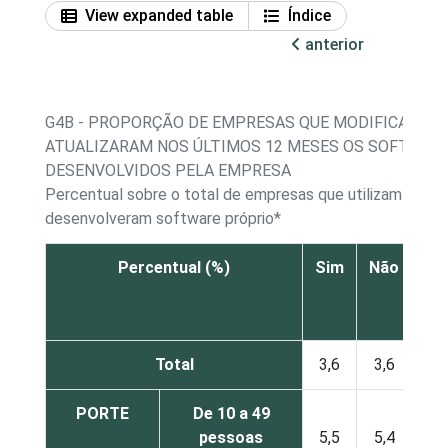
View expanded table
Índice
anterior
G4B - PROPORÇÃO DE EMPRESAS QUE MODIFICARAM
ATUALIZARAM NOS ÚLTIMOS 12 MESES OS SOFTWAR
DESENVOLVIDOS PELA EMPRESA
Percentual sobre o total de empresas que utilizam comp
desenvolveram software próprio*
Percentual (%)
Sim
Não
Não
re
Total
3,6
3,6
PORTE
De 10 a 49
pessoas
5,5
5,4