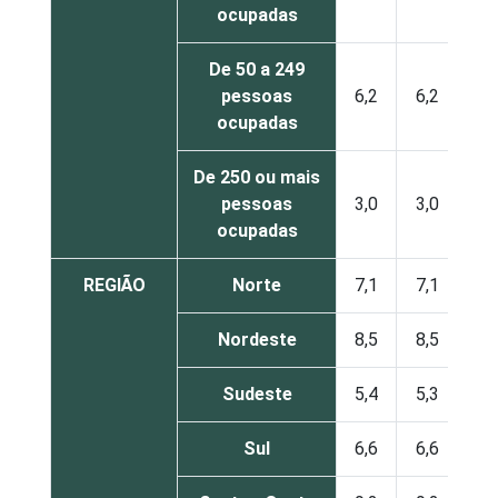
ocupadas
De 50 a 249
pessoas
6,2
6,2
ocupadas
De 250 ou mais
pessoas
3,0
3,0
ocupadas
REGIÃO
Norte
7,1
7,1
Nordeste
8,5
8,5
Sudeste
5,4
5,3
Sul
6,6
6,6