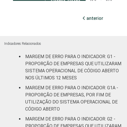
Centro-Oeste
9,2
9,2
MERCADOS
Indústria de
anterior
6,1
6,1
DE
transformação
ATUAÇÃO -
CNAE 2.0
Construção
8,9
8,9
Indicadores Relacionados
Comércio;
MARGEM DE ERRO PARA O INDICADOR: G1 -
reparação de
veículos
8,3
8,2
PROPORÇÃO DE EMPRESAS QUE UTILIZARAM
automotores e
SISTEMA OPERACIONAL DE CÓDIGO ABERTO
motocicletas
NOS ÚLTIMOS 12 MESES
MARGEM DE ERRO PARA O INDICADOR: G1A -
Transporte,
PROPORÇÃO DE EMPRESAS, POR FIM DE
armazenagem
7,5
7,5
UTILIZAÇÃO DO SISTEMA OPERACIONAL DE
e correio
CÓDIGO ABERTO
Alojamento e
MARGEM DE ERRO PARA O INDICADOR: G2 -
9,4
9,4
alimentação
PROPORÇÃO DE EMPRESAS QUE UTILIZARAM