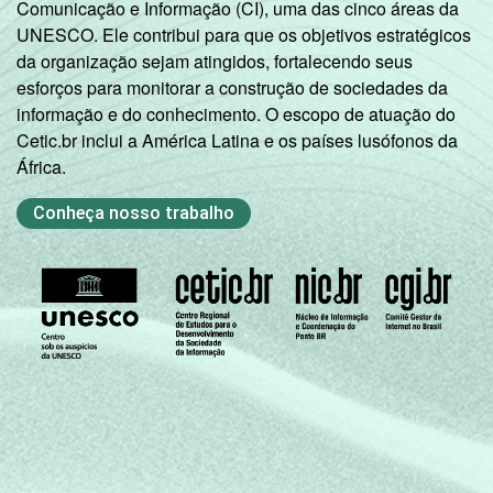
Comunicação e Informação (CI), uma das cinco áreas da
Artes, cultura,
UNESCO. Ele contribui para que os objetivos estratégicos
esporte e
da organização sejam atingidos, fortalecendo seus
recreação;
esforços para monitorar a construção de sociedades da
87
outras
informação e do conhecimento. O escopo de atuação do
atividades de
Cetic.br inclui a América Latina e os países lusófonos da
serviços
África.
¹ Base: 3 663 empresas que declararam
Conheça nosso trabalho
utilizar computador e terceirizar funções de
TIC, com 10 ou mais pessoas ocupadas, que
constituem os seguintes segmentos da
CNAE 2.0 (C, F, G, H, I, J, L, M, N, R e S).
Respostas estimuladas. Cada item
apresentado se refere apenas aos
resultados da alternativa "sim". Dados
coletados entre novembro de 2012 e março
de 2013.
Fonte: NIC.br - nov/2012 a mar/2013