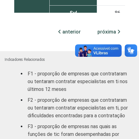
Sul
86
Centro-Oeste
85
anterior
próxima
MERCADOS
Indústria de
85
DE
transformação
ATUAÇÃO -
Indicadores Relacionados
CNAE 2.0
Construção
87
F1 - proporção de empresas que contrataram
Comércio;
ou tentaram contratar especialistas em ti nos
reparação de
últimos 12 meses
veículos
85
F2 - proporção de empresas que contrataram
automotores e
ou tentaram contratar especialistas em ti, por
motocicletas
dificuldades encontradas para a contratação
Transporte,
F3 - proporção de empresas nas quais as
armazenagem e
79
funções de tic foram desempenhadas por