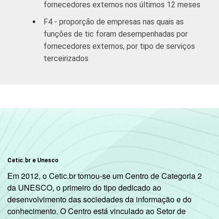
comunicações
fornecedores externos nos últimos 12 meses
F4 - proporção de empresas nas quais as
Alojamento e
90
funções de tic foram desempenhadas por
alimentação
fornecedores externos, por tipo de serviços
terceirizados
Atividades
imobiliárias;
atividades
profissionais,
científicas
83
e técnicas;
atividades
administrativas
e serviços
Cetic.br e Unesco
complementares
Em 2012, o Cetic.br tornou-se um Centro de Categoria 2
da UNESCO, o primeiro do tipo dedicado ao
Informação e
desenvolvimento das sociedades da informação e do
75
comunicação
conhecimento. O Centro está vinculado ao Setor de