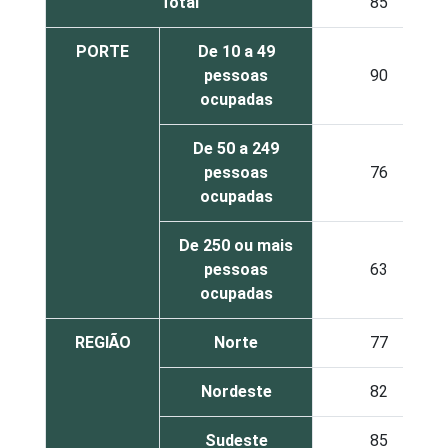
Total
85
PORTE
De 10 a 49
pessoas
90
ocupadas
De 50 a 249
pessoas
76
ocupadas
De 250 ou mais
pessoas
63
ocupadas
REGIÃO
Norte
77
Nordeste
82
Sudeste
85