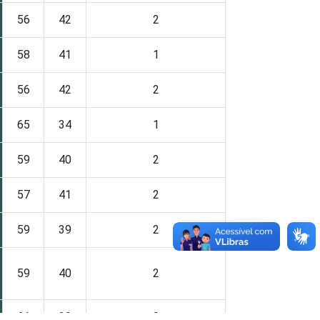
56
42
2
58
41
1
56
42
2
65
34
1
59
40
2
57
41
2
59
39
2
59
40
2
61
39
0