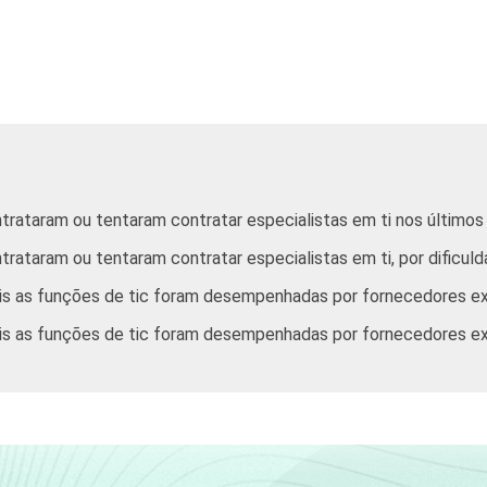
Alojamento e alimentação
Atividades imobiliárias; atividades profissionais,
científicas
e técnicas;
atividades administrativas e serviços complementares
trataram ou tentaram contratar especialistas em ti nos último
Informação e comunicação
rataram ou tentaram contratar especialistas em ti, por dificul
Artes, cultura, esporte e recreação; outras atividades de
is as funções de tic foram desempenhadas por fornecedores e
serviços
s as funções de tic foram desempenhadas por fornecedores exte
m usar computador, com 10 ou mais pessoas ocupadas, que con
os coletados entre novembro de 2012 e março de 2013.