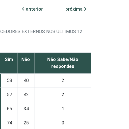
anterior
próxima
ECEDORES EXTERNOS NOS ÚLTIMOS 12
Sim
Não
Não Sabe/Não
respondeu
58
40
2
57
42
2
65
34
1
74
25
0