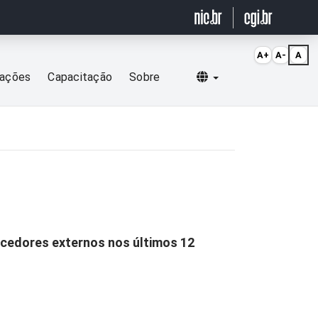
A+
A-
A
Selecionar idioma
cações
Capacitação
Sobre
cedores externos nos últimos 12