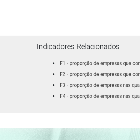
Indicadores Relacionados
F1 - proporção de empresas que con
F2 - proporção de empresas que cont
F3 - proporção de empresas nas qua
F4 - proporção de empresas nas quai
¹ Base: 6 271 empresas que declarara
(C, F, G, H, I, J, L, M, N, R e S). Dad
Fonte: NIC.br - nov/2012 a mar/2013