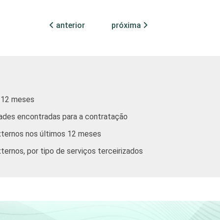
54
44
3
anterior
próxima
63
36
1
s 12 meses
58
41
1
dades encontradas para a contratação
xternos nos últimos 12 meses
55
43
2
rnos, por tipo de serviços terceirizados
stituem os seguintes segmentos da CNAE 2.0